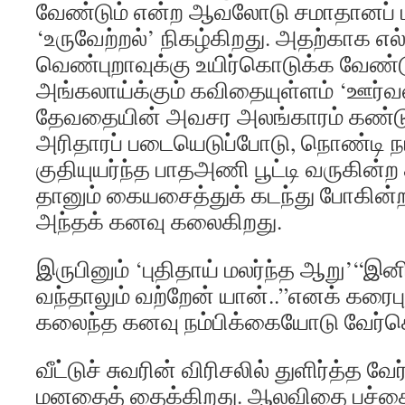
வேண்டும் என்ற ஆவலோடு சமாதானப் ப
‘உருவேற்றல்’ நிகழ்கிறது. அதற்காக எ
வெண்புறாவுக்கு உயிர்கொடுக்க வேண்ட
அங்கலாய்க்கும் கவிதையுள்ளம் ‘ஊர்வ
தேவதையின் அவசர அலங்காரம் கண்டு 
அரிதாரப் படையெடுப்போடு, நொண்டி
குதியுயர்ந்த பாதஅணி பூட்டி வருகி
தானும் கையசைத்துக் கடந்து போகின்
அந்தக் கனவு கலைகிறது.
இருபினும் ‘புதிதாய் மலர்ந்த ஆறு’“இ
வந்தாலும் வற்றேன் யான்..”எனக் கரைப
கலைந்த கனவு நம்பிக்கையோடு வேர்க
வீட்டுச் சுவரின் விரிசலில் துளிர்த்த வ
மனதைத் தைக்கிறது. ஆலவிதை பச்சைத