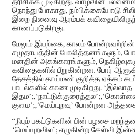
தரிசிக்க முடிகிறது. வாழ்வின் பலவீ
நொந்து போகாது, நம்பிக்கையோடு சிலிர
இறை நினைவு ஆரம்பக் கவிதையிலிருந்த
காணப்படுகிறது.
மேலும் இயற்கை, காலம் போன்றவற்றின்
சமுதாயத்தின் போலித்தனங்களும், போர
மனதின் அகங்காரங்களும், நெகிழ்வுகள
கவிதைகளில் பீறுகின்றன. போர் ஆளுக
தேசத்தில் தாய்மண் குறித்த ஏக்கம் 
பாடல்களில் காண முடிகிறது. ‘இல்லாத
இதம’;,‘நாட்டுக்குரைத்தல’;,‘கொள
குளம’;,‘மெய்யுறவு’ போன்றன அத்த
“நீயும் பகட்டுகளின் பின் பழசை மற
‘மெய்யுறவில’; எழுகின்ற கேள்வி இன்