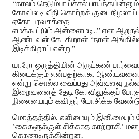
“காலம் நெடும்பாய்ச்சல் பாய்ந்தபின்னு
கோவிலடி வீதி கொற்றக் குடைநிழலாய்
ஏதோ பரவசத்தை
எமக்கூட்டும் அன்னைமடி..” என ஆறதல
ஆண்டவன் கேடகிறான் “நான் அங்கில்ல
இடிக்கிறாய் என்று”
யாரோ ஒருத்தியின் அருட்கண் பார்வை
கிடைக்கும் என்பதற்காக, ஆண்டவனை
என்று சொல்ல வைப்பது அவ்வளவு நல்
இறைவனைத் தேடி கோவிலுக்குப் போகும
நிலையையும் கவிஞர் யோசிக்க வேண்டு
மொத்தத்தில், எளிமையும் இனிமையும் 
‘கைகளுக்குள் சிக்காத காற்றாகி’ மனது
கொணடிருக்கின்றன.