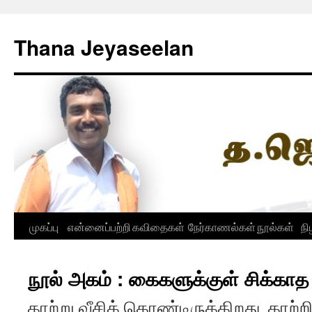
Skip
to
Thana Jeyaseelan
content
முகப்பு
என்னைப்பற்றி
கவிதைகள்
நேர்காணல்கள்
நூல்கள்
நி
நூல் அகம் : கைகளுக்குள் சிக்காத
காற்று வீசிக் கொண்டிருக்கிறது. காற்