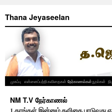
Skip
to
Thana Jeyaseelan
content
முகப்பு
என்னைப்பற்றி
கவிதைகள்
நேர்காணல்கள்
நூல்கள்
நி
NM T.V நேர்காணல்
1.தாங்கள் இன்னும் கவிதை பாடுவது 