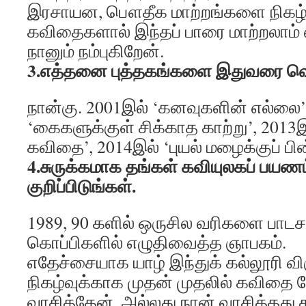
இரசாயன, பௌதீக மாற்றங்களை நிகழ்த
கவிதைகளால் இந்தப் பாரை மாற்றலாம
நானும் நம்புகிறேன்.
3.எத்தனை புத்தகங்களை இதுவரை வெளிய
நான்கு. 2001இல் ‘கனவுகளின் எல்லை’
‘கைகளுக்குள் சிக்காத காற்று’, 2013
கவிதை’, 2014இல் ‘புயல் மழைக்குப் ப
4.சுருக்கமாக தங்கள் கவியுலகப் பயணம்
குறிப்பிடுங்கள்.
1989, 90 களில் ஒருசில வரிகளை பாடசா
கொப்பிகளில் எழுதிவைத்த ஞாபகம்.
எதேச்சையாக யாழ் இந்துக் கல்லூரி 
நிகழ்வுக்காக முதன் முதலில் கவித
வாசித்தேன். அல்லது நான் வாசித்தத