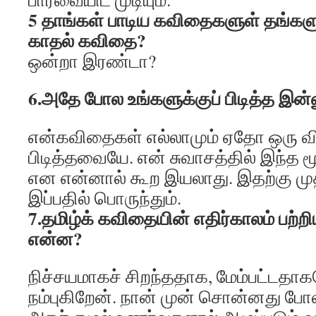
5 தாங்கள் பாடிய கவிதைகளுள் தங்களுக்
காதல் கவிதை?
ஒன்றா இரண்டா?
6.அதே போல உங்களுக்குப் பிடித்த இ
என்கவிதைகள் எல்லாமும் ஏதோ ஒரு வித
பிடித்தவையே. என் சுவாசத்தில் இந்த மூ
என என்னால் கூற இயலாது. இதற்கு முத
இப்பதில் பொருந்தும்.
7.தமிழ்க் கவிதையின் எதிர்காலம் பற்ற
என்ன?
நிச்சயமாகச் சிறந்ததாக, மேம்பட்டத
நம்புகிறேன். நான் முன் சொன்னது ப