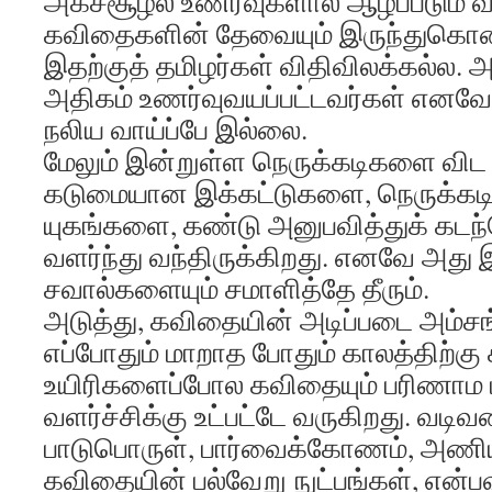
அகச்சூழல் உணர்வுகளால் ஆழப்படும்
கவிதைகளின் தேவையும் இருந்துகொண்
இதற்குத் தமிழர்கள் விதிவிலக்கல்ல. அ
அதிகம் உணர்வுவயப்பட்டவர்கள் எனவே
நலிய வாய்ப்பே இல்லை.
மேலும் இன்றுள்ள நெருக்கடிகளை விட 
கடுமையான இக்கட்டுகளை, நெருக்க
யுகங்களை, கண்டு அனுபவித்துக் கடந
வளர்ந்து வந்திருக்கிறது. எனவே அத
சவால்களையும் சமாளித்தே தீரும்.
அடுத்து, கவிதையின் அடிப்படை அம்சங
எப்போதும் மாறாத போதும் காலத்திற்கு
உயிரிகளைப்போல கவிதையும் பரிணாம மா
வளர்ச்சிக்கு உட்பட்டே வருகிறது. வடிவம
பாடுபொருள், பார்வைக்கோணம், அணிய
கவிதையின் பல்வேறு நுட்பங்கள், என்