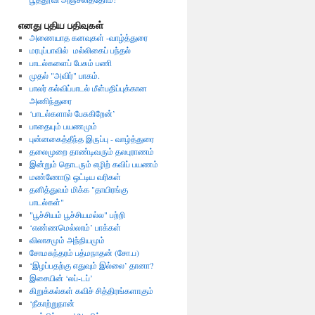
எனது புதிய பதிவுகள்
அணையாத கனவுகள் -வாழ்த்துரை
மரபுப்பாவில் மல்லிகைப் பந்தல்
பாடல்களைப் பேசும் பணி
முதல் "அவிர்" பாகம்.
பாலர் கல்விப்பாடல் மீள்பதிப்புக்கான
அணிந்துரை
‘பாடல்களால் பேசுகிறேன்’
பாதையும் பயணமும்
புன்னகைத்தீந்த இருப்பு - வாழ்த்துரை
தலைமுறை தாண்டிவரும் தலபுராணம்
இன்றும் தொடரும் எழிற் கவிப் பயணம்
மண்ணோடு ஒட்டிய வரிகள்
தனித்துவம் மிக்க "தாயிரங்கு
பாடல்கள்"
"பூச்சியம் பூச்சியமல்ல" பற்றி
‘எண்ணமெல்லாம்’ பாக்கள்
விலாசமும் அந்நியமும்
சோமசுந்தரம் பத்மநாதன் (சோ.ப)
‘இழப்பதற்கு எதுவும் இல்லை’ தானா?
இசையின் ‘லப்-டப்’
கிறுக்கல்கள் கவிச் சித்திரங்களாகும்
‘நீகாற்றுநான்