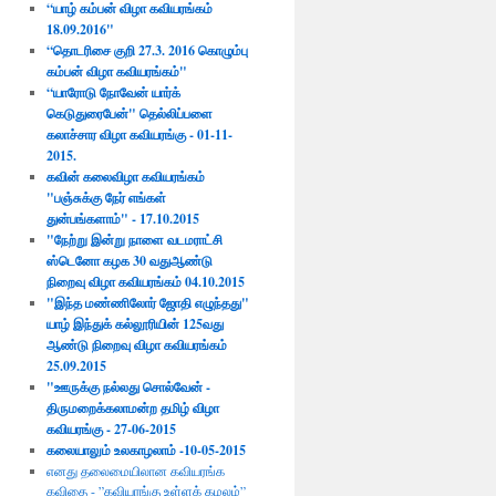
“யாழ் கம்பன் விழா கவியரங்கம்
18.09.2016"
“தொடரிசை குறி 27.3. 2016 கொழும்பு
கம்பன் விழா கவியரங்கம்"
“யாரோடு நோவேன் யார்க்
கெடுதுரைபேன்" தெல்லிப்பளை
கலாச்சார விழா கவியரங்கு - 01-11-
2015.
கவின் கலைவிழா கவியரங்கம்
"பஞ்சுக்கு நேர் எங்கள்
துன்பங்களாம்" - 17.10.2015​
"நேற்று இன்று நாளை வடமராட்சி
ஸ்டெனோ கழக 30 வதுஆண்டு
நிறைவு விழா கவியரங்கம் 04.10.2015
"இந்த மண்ணிலோர் ஜோதி எழுந்தது"
யாழ் இந்துக் கல்லூரியின் 125வது
ஆண்டு நிறைவு விழா கவியரங்கம்
25.09.2015
"ஊருக்கு நல்லது சொல்வேன் -
திருமறைக்கலாமன்ற தமிழ் விழா
கவியரங்கு - 27-06-2015
கலையாலும் உலகாழலாம் -10-05-2015
எனது தலைமையிலான கவியரங்க
கவிதை - ”கவியரங்கு உள்ளக் கமலம்”