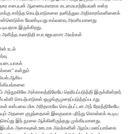
் மாநகர சபையன் ஆணையாளராக கடமையாற்றியவன் என்ற
ோக்கு சார்ந்த செயற்பாடுகளை தனித்துவ அதிகாரங்களினைக்
ுன்னெடுக்க வேண்டியது எவ்வளவு அவசியமானது
ூடியதாக இருக்கிறது.
து அளித்த கலாநிதி சபா.nஐயராசா அவர்கள்
ின் உடல்
்வு
ப்படையாகக்
ுள்ளன” என்றும்
கியல்,ஆகிய
க்கியங்களை
ம் அந்நூலிலே அக்காலத்திலேயே தெரியப்படுத்தி இருக்கின்றார்.
்பள்ளி செயற்பாடுகள் ஒழுங்குமுறைப்படுத்தப்படாது
ளிகள் என்பவை மிக அரிதாகவே செயற்பட்டன.அந் நேரத்திலேயே
யும் அதனை குழந்தைகள் இலகுவாக புரிந்து கொள்ளக் கூடிய
செய்து இந் நூலை ஆக்கினிருந்தது முக்கியமானது.
ல் இயக்க அசைவுகள்,ஊடாக அவர்களின் ஆரம்ப மனப்பாங்கை