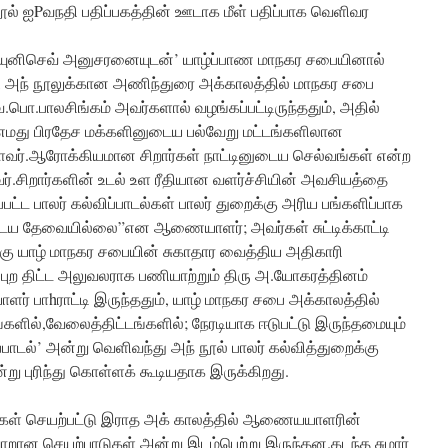
’ நூல் ஐPவநதி பதிப்பகத்தின் ஊடாக மீள் பதிப்பாக வெளிவர
திட்ட யுனிசெவ் அனுசரனையுடன்’ யாழ்ப்பாண மாநகர சபையினால்
ம், அந் நூலுக்கான அணிந்துரை அக்காலத்தில் மாநகர சபை
.பாலசிங்கம் அவர்களால் வழங்கப்பட்டிருந்ததும், அதில்
 எமது பிரதேச மக்களினுடைய பல்வேறு மட்டங்களிலான
ளவர்.ஆரோக்கியமான சிறார்கள் நாட்டினுடைய செல்வங்கள் என்ற
வர்.சிறார்களின் உடல் உள ரீதியான வளர்ச்சியின் அவசியத்தை
்பட்ட பாலர் கல்விப்பாடல்கள் பாலர் துறைக்கு அரிய பங்களிப்பாக
அடைய தேவையில்லை”என ஆணையாளர்; அவர்கள் சுட்டிக்காட்டி
ுக்கு யாழ் மாநகர சபையின் சுகாதார வைத்திய அதிகாரி
ர்ப்புற திட்ட அலுவலராக பணியாற்றும் திரு அ.யோகரத்தினம்
 பாhராட்டி இருந்ததும், யாழ் மாநகர சபை அக்காலத்தில்
்களில்,வேலைத்திட்டங்களில்; நேரடியாக ஈடுபட்டு இருந்தமையும்
ாடல்’ அன்று வெளிவந்து அந் நூல் பாலர் கல்வித்துறைக்கு
்று புரிந்து கொள்ளக் கூடியதாக இருக்கிறது.
பைகள் செயற்பட்டு இராத அக் காலத்தில் ஆணையயாளரின்
்வாறான செயற்பாடுகள் அன்று இடம்பெற்று இருந்தன.கடந்த சுமார்