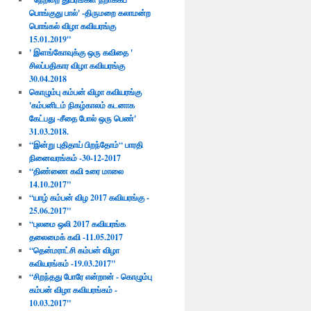
பொங்குது பால்' -திருமறை கலாமன்ற
பொங்கல் விழா கவியரங்கு
15.01.2019"
' இளங்கோவுக்கு ஒரு கவிதை '
சிலப்பதிகார விழா கவியரங்கு
30.04.2018​
கொழும்பு கம்பன் விழா கவியரங்கு
'கம்பனிடம் நிகழ்காலம் கடனாக
கேட்பது -சீதை போல் ஒரு பெண்'
31.03.2018.
“இன்று புதிதாய் பிறந்தோம்“ பாரதி
நினைவரங்கம் -30-12-2017
“திண்ணை கவி உரை மாலை
14.10.2017"
“யாழ் கம்பன் விழ 2017 கவியரங்கு -
25.06.2017"
“புலமை ஒலி 2017 கவியரங்க
தலைமைக் கவி -11.05.2017
“தென்மராட்சி கம்பன் விழா
கவியரங்கம் -19.03.2017"
“சிறந்தது போரே என்றான் - கொழும்பு
கம்பன் விழா கவியரங்கம் -
10.03.2017"