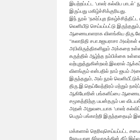
இயற்றப்பட்ட ‘பாலர் கல்விப பாடல்
இருப்பது மகிழ்ச்சிக்குரியது.
இந் நூல் ‘நகர்ப்புற நிகழ்ச்சித்
வெளியீடு செய்யப்பட்டு இருந்தது
ஆணையாளராக விளங்கிய திரு.வே.பொ
“கலாநிதி சபா.nஐயராசா அவர்கள்
அபிவிருத்திகளிலும் அக்கறை உள்
கருத்தில் ஆழ்ந்த நம்பிக்கை உள்ள
வற்புறுத்துகின்றவர்.இவரால் ஆக்கப
விளங்கும் என்பதில் நாம் ஐயம் 
இருந்ததும், அவ் நூல் வெளியீட்ட
திரு.இ.தெய்வேந்திரம் மற்றும் நக
ஆகியோரின் பங்களிப்பை ஆணையாளர்
சமூகத்திற்கு பயன்தரும் பல விடயங
அதன் அறுவடையாக ‘பாலர் கல்விப்ப
பெரும் பங்காற்றி இருந்ததையும் இன
மக்களால் தெரிவுசெய்யப்பட்ட ச
நேரடியான நிர்வாகத்தின் கீழ் இவ