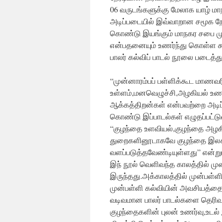
06 வருடங்களுக்கு மேலாக யாழ
அடிப்படையில் இவ்வாறான சமூக ந
கொண்டு இயங்கும் மாநகர சபை ம
என்பதனையும் உணர்ந்து கொள்ள க
பாலர் கல்விப் பாடல் நூலை படைத்
“முன்னாரம்பப் பள்ளிக்கூட மாணவர
உள்ளம்,மனவெழுச்சி,அழகியல் உணர
ஆக்கத்திறன்கள் என்பவற்றை அடி
கொண்டு இப்பாடல்கள் எழுதப்பட்ட
“குழந்தை உளவியல்,குழந்தை அழ
துறைகளினூடாகவே குழந்தை இல
வளப்படுத்தவேண்டியுள்ளது” என்று
இந் நூல் வெளிவந்த காலத்தில் முன
இருந்தது.அக்காலத்தில் முன்பள்
முன்பள்ளி கல்வியின் அவசியத்தை
வடிவமான பாலர் பாடல்களை தெரிவு
குழந்தைகளின் புலன் உணர்வு,உட