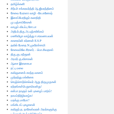
தமிழ்க்கனி
சிற்பச் சக்கரவர்த்தி ஆ.ஜீவரத்தினம்
சேவை பேராளா வாழி –கே.கணேஷ்
இசைப்பேரறிஞர் கலாநிதி
மு.பஞ்சாபிகேசன்
வாழும் வியப்பு சோ.பா
அதிபர்.திரு.அ.பஞ்சலிங்கம்
மணிவிழா வாழ்த்து ஈ.சரவணபவன்
காரையின் கர்ணன் E.S.P
தவில் மேதை N.முவீராச்சாமி
சேவையிலே சீராளர். - பொ.சிவதாஸ்
திரு.குடாநீரூரன்
அமரர் கு.விசாகன்
ஆசை இராசையா
நட்பு மலை
கவிஞனைக் காத்த வானம்
முற்றத்து மல்லிகை
செஞ்சொற்செல்வர் ஆறு திருமுருகன்
ஏற்றங்கள்பெறுகவென்று!
என்பா நாளும் உன் புகழைப் பாடும்!
நாமம்நீடூழிவாழ்க!
மறக்கு மாமோ?
மங்கிடாப் புகழாளன்
கவிஞர்.த. நாகேஸ்வரன் அவர்களுக்கு
பூத்தூவி அஞ்சலித்தோம்!