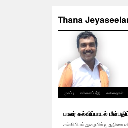
Skip
to
Thana Jeyaseela
content
முகப்பு
என்னைப்பற்றி
கவிதைகள்
பாலர் கல்விப்பாடல் மீள்ப
கல்வியியல் துறையில் முதுநிலை 