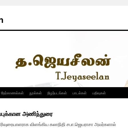
n
நேர்காணல்கள்
நூல்கள்
நிழற்படங்கள்
பாடல்கள்
பதிவுகள்
திப்புக்கான அணிந்துரை
விரிவுரையாளராக விளங்கிய கலாநிதி சபா.ஜெயராசா அவர்களால்