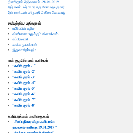
தினக்குரல் நேர்காணல் -28-04-2019
நேர் கண்டவர் :சமரபாகு சீனா உதயகுமார்
நேர் கண்டவர் :திருமதி அகிலா லோகராஜ்
சமீபத்திய பதிவுகள்
உயிர்ப்பின் எழில்
விண்ணை உலுக்கும் வினாக்கள்.
சுப்பிரமணி
காக்க முயன்றால்
இதுவா நேர்வழி?
என் குரலில் என் கவிகள்
“கவிக் குரல் -1″
“கவிக் குரல் -2″
“கவிக் குரல் -3″
“கவிக் குரல் -4″
“கவிக் குரல் -5″
“கவிக் குரல் -6″
“கவிக் குரல் -7″
“கவிக் குரல் -8″
கவியரங்கக் கவிதைகள்
"சிலப்பதிகார விழா கவியரங்க
தலைமை கவிதை 19.01.2019 ​"
"​நேற்றை துயரங்கள் நீறாக்கப்