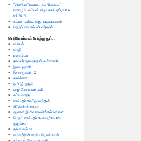
”பெண்ணியலாளர் தம் பேதமை” -
கொழும்பு கம்பன் விழா கவியரங்கு 03-
05-2015
கம்பன் கவியரங்கு -யாழ்ப்பாணம்
நெருப்பாக கம்பன் வந்தால் ..
பெரியோர்கள் போற்றுதும்..
விவேக்
பாரதி
மஹாத்மா
நாவலர் தருமத்தின் அச்சாணி
இசைஞானி
இசைஞானி - 2
கவிக்கோ
தமிழ்த் தூதர்
யாழ் அரசவைக் கவி
கம்ப வாரதி
பண்டிதர் சச்சிதானந்தன்.
சிரித்திரன் சுந்தர்
ஆசான் இ.சிவராமலிங்கம்பிள்ளை
பெரும் பண்டிதர் க.வைதீஸ்வரக்
குருக்கள்
தங்க அம்மா
வரலாற்றின் வாரிசு தெணியான்
கல்வயல் வே.குமாரசாமி