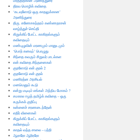
மரத்திற்கான’அணிந்துரை
திரவ மொழிக் கவிதை
‘கடவுளோடு ஒரு காதலுக்கான’
அணிந்துரை
திரு. கணேசசுந்தரம் கண்ணதாசன்
வாழ்த்துச் செய்தி
கிறுக்கிப் போட்ட காகிதங்களும்
கவிதையும்
மண்புழுவின் மரணமும் மானுடமும்
‘பொற் கனவுப்’ பொழுது
சிந்தை கவரும் சிறுவர் பாடல்கள
என் கவிதை சிந்தனைகள்
குறளோடு என் குரல் 2
குறளோடு என் குரல்
மணிரத்ன அரசியல்
மனமெனும் கூடு
என்று மடியும் எங்கள் அந்நிய மோகம் ?
சமகால ஈழத் தமிழ்க் கவிதை – ஒரு
சுருக்கக் குறிப்பு
உன்னைச் சரணடைந்தேன்
எதிர் வினைகள்
கிறுக்கிப் போட்ட காகிதங்களும்
கவிதையும்
காதல் வந்த சாலை – பற்றி
ஆராரோ ஆரிரரோ