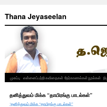
Skip
to
Thana Jeyaseelan
content
முகப்பு
என்னைப்பற்றி
கவிதைகள்
நேர்காணல்கள்
நூல்கள்
நி
தனித்துவம் மிக்க “தாயிரங்கு பாடல்கள்”
‘தனித்துவம் மிக்க “தாயிரங்கு பாடல்கள்”