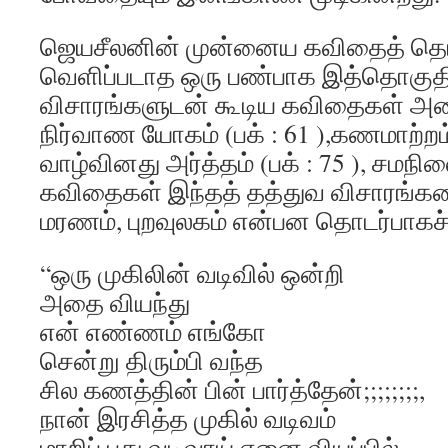
ஜெயசீலனின் முன்னைய கவிதைத் தொ
வெளிப்படாத ஒரு பண்பாக இத்தொகுதி
விசாரங்களுடன் கூடிய கவிதைகள் அ
நிர்வாண யோகம் (பக் : 61 ),கணமாற்றம் (
வாழ்வினது அர்த்தம் (பக் : 75 ), சமநில
கவிதைகள் இந்தத் தத்துவ விசாரங்கள
மரணம், புறவுலகம் என்பன தொடர்பாகச
“ஒரு முகிலின் வடிவில் ஒன்றி
அதை வியந்து
என் எண்ணம் எங்கோ
சென்று திரும்பி வந்த
சில கணத்தின் பின் பார்த்தேன்;;;;;;;;,
நான் இரசித்த முகில் வடிவம்
மாறிப் புது வடிவாய் எனை வியப்பில்