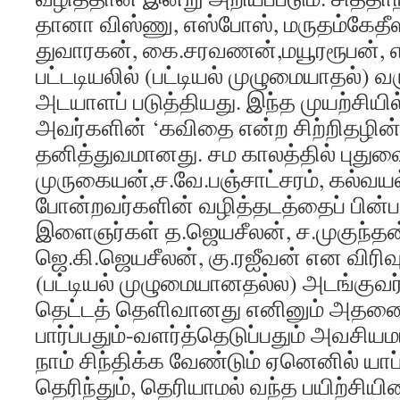
தானா விஸ்ணு, எஸ்போஸ், மருதம்கேதீஸ
துவாரகன், கை.சரவணன்,மயூரரூபன், 
பட்டடியலில் (பட்டியல் முழுமையாதல்) 
அடயாளப் படுத்தியது. இந்த முயற்சியி
அவர்களின் ‘கவிதை என்ற சிற்றிதழின்
தனித்துவமானது. சம காலத்தில் புது
முருகையன்,ச.வே.பஞ்சாட்சரம், கல்வயல
போன்றவர்களின் வழித்தடத்தைப் பின்
இளைஞர்கள் த.ஜெயசீலன், ச.முகுந்தன்
ஜெ.கி.ஜெயசீலன், கு.ரஐீவன் என விரிவுப
(பட்டியல் முழுமையானதல்ல) அடங்குவர்
தெட்டத் தெளிவானது எனினும் அதனை ம
பார்ப்பதும்-வளர்த்தெடுப்பதும் அவசியமா
நாம் சிந்திக்க வேண்டும் ஏனெனில் யா
தெரிந்தும், தெரியாமல் வந்த பயிற்சிய