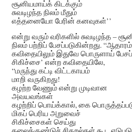
சூனியமாய்க் கிடக்கும்
சுவடிழந்த நிலம் மீதும்
எத்தனையோ பேரின் கனவுகள்’’
என்று வரும் வரிகளில் சுவடிழந்த – சூன
நிலம் பற்றிப் பேசப்படுகின்றது. “ஆதாரம்
கவிதையிலும் இதுவே பொருளாய் பேசப்ப
சிகிச்சை’ என்ற கவிதையிலே,
“மருந்து கட்டி விட்டகாயம்
மாறி வருகிறது!
கழற்ற வேணும் என்று முடிவான
அவயவங்கள்
கழற்றிப் பொய்க்கால், கை பொருத்தப்பட
மிகப் பெரிய அறுவைச்
சிகிச்சைகள் செய்து
தலைக்குண்டுச் சிதறல்கள் கூட எடுபடு