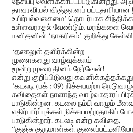
நேசிப்பு வெளிக்காட்டப்படுகின்றது. அட
தாவரவியல் விஞ்ஞானப் பட்டதாரியான 
உயிர்பல்வகைமை’ தொடர்பாக சிந்திக்க
உள்ளவராதல் வேண்டும். மரங்களை வெட்ட
மனிதனின் ‘நாகரிகம்’ குறித்து கேள்விய
‘தணலுள் தளிர்க்கின்ற
முளைகளது வாழ்வுக்காய்
மூன்றுமுறை தினம் நேர்வேன்!
என்று குறிப்பிடுவது கவனிக்கத்தக்கது
‘கடலடி (பக் : 09) நிச்சயமற்ற நெடுவாழ்
கவிதைகள் நாளாந்த வாழ்வாதாரப் பி
பாடுகின்றன. கடலை நம்பி வாழும் மீனவ
எதிர்பார்ப்புக்கள் நிச்சயமற்றதாகிப்
பாடுகின்றார். கடலடி என்ற கவிதை,
“குஞ்சு குருமான்கள் குலைப்பட்டினி