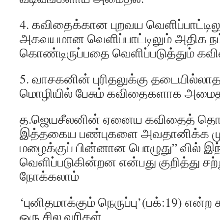
4. கவிதைக்கான புறவய வெளிப்பாட்டிலு
அகவயமான வெளிப்பாட்டிலும் அதிக நம
கொண்டிருப்பதை வெளிப்படுத்தும் 
5. வாசகனின் புரிதலுக்கு தடையில்
மொழியில் பேசும் கவிதைகளாக அமைத
த.ஜெயசீலனின் ஏனைய கவிதைத் தொக
இத்தகைய பண்புகளை அவதானிக்க முடிந
மழைக்குப் பின்னான பொழுது” வில் இந்
வெளிப்படுகின்றன என்பது குறித்து சற்
நோக்கலாம்
‘புனிதமாக்கும் நெருப்பு’(பக்:19) என்
ஒரு சில வரிகள்