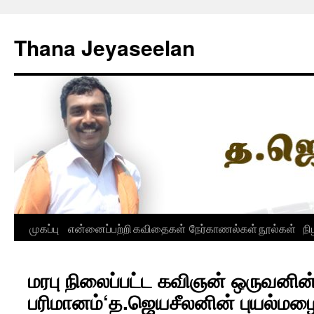
Skip
to
Thana Jeyaseelan
content
முகப்பு
என்னைப்பற்றி
கவிதைகள்
நேர்காணல்கள்
நூல்கள்
நி
மரபு நிலைப்பட்ட கவிஞன் ஒருவனின்
பரிமானம்‘த.ஜெயசீலனின் புயல்மழை