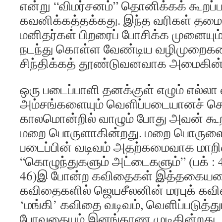
என்று “விமர்சனம்” தொனிக்கக் கூறப்
கவனிக்கத்தக்கது. இந்த வரிகள் தம
மனிதர்கள் பிறரைப் போசிக்க முனையும்
நடந்து கொள்ள வேண்டிய வழிமுறைகளை
சிந்திக்கத் தூண்டுவனவாக அமைகின
ஒரு படைப்பாளி தனக்குள் எழும் எல்ல
அம்சங்களையும் வெளிப்படையானச் சொ
காலமொன்றில் வாழும் போது அவன் கூற
மறை பொருளாகின்றது. மறை பொருளை 
படைப்பின் வடிவம் அதற்கமைவாக மாறிவ
“கொழுந்துகளும் அட்டைகளும்” (பக் : 4
46)இ போன்ற கவிதைகள் இத்தகையவை
கவிதைகளில் ஜெயசீலனின் மரபுக் க
‘மங்கி’ கவிதை வடிவம், வெளிப்படுத்து
போவதையும் இனங்காண முடிகின்றது.