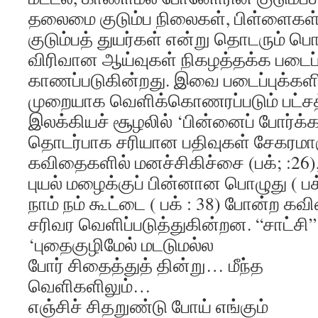
தலைமை குடும்ப நிலைகள், பிள்ளைகள
குடும்பத் துயர்கள் என்று தொடரும் ப
விரிவான ஆய்வுகள் நிகழத்தக்க படைப்
காணப்படுகின்றது. இவை படைப்புக்கள
முறையாக வெளிக்கொணரப்படும் பட்சத்த
இலக்கியச் சூழலில் ‘பின்னைப் போர்க்க
தொடர்பாக சரியான பதிவுகள் சேகரமாக
கவிதைகளில் மனச்சிகிச்சை (பக்; :26), ச
புயல் மழைக்குப் பின்னான பொழுது ( பக்
நாம் நம் கூட்டை ( பக் : 38) போன்ற
சரிவர வெளிப்படுத்துகின்றன. “சாட்சி
‘புதைகுழிமேல் மடடுமல்ல
போர் சிதைத்துத் தின்று… மீந்த
வெளிகளிலும்…
எஞ்சிச் சிதறுண்டு போய் எங்கும்