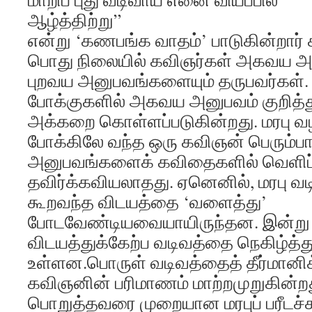
ஆழ்த்திற்று”
என்று ‘கணபங்க வாதம்’ பாடுகின்றார் 
பொது நிலையில் கவிஞர்கள் அகவய அ
புறவய அனுபவங்களையும் தருபவர்கள்
போக்குகளில் அகவய அனுபவம் குறித்
அக்கறை கொள்ளப்படுகின்றது. மரபு 
போக்கிலே வந்த ஒரு கவிஞன் பெரும்ப
அனுபவங்களைக் கவிதைகளில் வெளிப்
தவிர்க்கவியலாதது. ஏனெனில், மரபு வட
கூறவந்த விடயத்தை ‘வளைத்து’
போடவேண்டியவையாயிருந்தன. இன்று 
விடயத்துக்கேற்ப வடிவத்தை நெகிழ்த்
உள்ளன.பொருள் வடிவத்தைத் தீர்மானிக்
கவிஞனின் பரிமாணம் மாற்றமுறுகின்
பொறுத்தவரை முறையான மரபுப் பரீடச