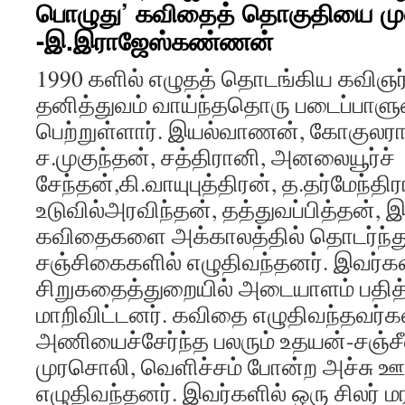
பொழுது’ கவிதைத் தொகுதியை மு
-இ.இராஜேஸ்கண்ணன்
1990 களில் எழுதத் தொடங்கிய கவிஞர
தனித்துவம் வாய்ந்ததொரு படைப்பா
பெற்றுள்ளார். இயல்வாணன், கோகுலரா
ச.முகுந்தன், சத்திரானி, அனலையூர்ச்
சேந்தன்,கி.வாயுபுத்திரன், த.தர்மேந்த
உடுவில்அரவிந்தன், தத்துவப்பித்தன், 
கவிதைகளை அக்காலத்தில் தொடர்ந்து
சஞ்சிகைகளில் எழுதிவந்தனர். இவர்களி
சிறுகதைத்துறையில் அடையாளம் பதி
மாறிவிட்டனர். கவிதை எழுதிவந்தவர்க
அணியைச்சேர்ந்த பலரும் உதயன்-சஞ்சீவ
முரசொலி, வெளிச்சம் போன்ற அச்சு ஊ
எழுதிவந்தனர். இவர்களில் ஒரு சிலர்