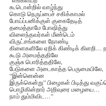
“எங்களயற்
கூடொன்றில் வாழ்ந்து
கொடு நெருப்பைச் சகிக்காமல்
போய்ப்பனிக்குள் குகைதேடித்
தமைத்தாமே போஷித்து
விளைந்தவர்கள் மீண்டெம்
விருட்சங்களை நோண்டி
கிளைகளிலே ஏறிக் கிண்டிக் கிளறி… ந
கூடு அமைத்ததிலே
குஞ்சு பொரித்ததிலே,
பேடுகளை அடைகாத்த பெருமையிலே,
“இன்னென்ன
இருக்கென்று” பிழைகள் பிடித்து வகுப்
பொழிகின்றார் அறிவுரை மழையை…
நாம் தும்மிவிட…”