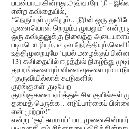
பயன்பாடாகின்றது.அவ்வாறே ‘நீ – இல்
என்ற கவிதையில்,
“நெருப்புள் முகிழும்…நீரின் ஒரு துளிப
முளையொன் றெழும்ப முயலும்” என்று குற
ஒரு கவிஞனுக்கு நிலைத்த அடையாளம
படிமமொழியும், வடிவ நேர்த்தியும்,வெளிப
உத்திமுறையுமே ‘புயல் மழைக்குப் பின்
13) கவிதையில் ஈழத்தில் நிகழ்ந்து முட
துயரங்களையும் விளைவுகளையும் பாடு
“குருவியில்லாக் கூடுகளில்
குரங்குகள் குடியேற
குரங்குகளை ஏய்த்துச் சில குயில்கள் ம
தமைத் பெருக்க…எடுப்பார்கைப் பிள்ள
என் முற்றம்!”
என்று ‘சூட்சுமமாய்’ பாடமுனைகின்றார்
படிமமாகி எம் சிந்தையை விரிக்கின்றது