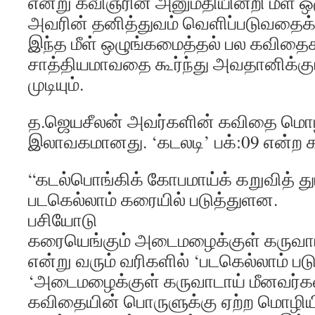
என்று கவிஞரின் அனுமதியின்றி மீள ஒ
அவரின் தனித்துவம் வெளிப்படுவதைக்
இந்த மீள் ஒழுங்கமைத்தல் பல கவிதை
சாத்தியமாவதை கூர்ந்து அவதானிக்கு
முடியும்.
த.ஜெயசீலன் அவர்களின் கவிதை மொழ
இலாவகமானது. ‘கடலடி’ பக்:09 என்ற 
“கடல்பொங்கிக் கோபமாய்க் கறுவித் துட
படகெல்லாம் கரையில் படுத்துளன.
பசியோடு
கரையெங்கும் அடைமழைக்குள் கருவா
என்று வரும் வரிகளில் ‘படகெல்லாம் பட
‘அடைமழைக்குள் கருவாடாய் மீனவர்க
கவிதையின் பொருளுக்கு ஏற்ற மொழிய