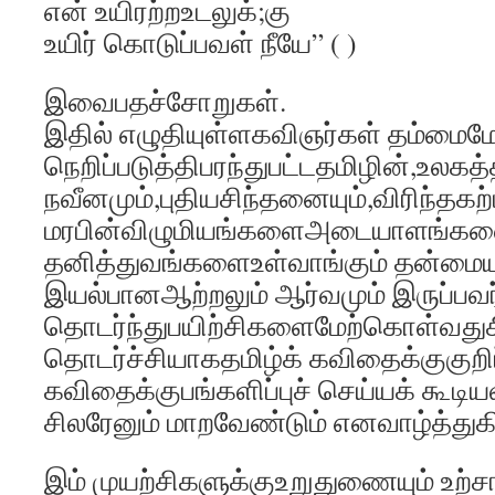
என் உயிரற்றஉடலுக்;கு
உயிர் கொடுப்பவள் நீயே” ( )
இவைபதச்சோறுகள்.
இதில் எழுதியுள்ளகவிஞர்கள் தம்மைமே
நெறிப்படுத்திபரந்துபட்டதமிழின்,உ
நவீனமும்,புதியசிந்தனையும்,விரிந்தக
மரபின்விழுமியங்களைஅடையாளங்கள
தனித்துவங்களைஉள்வாங்கும் தன்மைய
இயல்பானஆற்றலும் ஆர்வமும் இருப்பவர
தொடர்ந்துபயிற்சிகளைமேற்கொள்வதுச
தொடர்ச்சியாகதமிழ்க் கவிதைக்குகுறிப
கவிதைக்குபங்களிப்புச் செய்யக் கூட
சிலரேனும் மாறவேண்டும் எனவாழ்த்துக
இம் முயற்சிகளுக்குஉறுதுணையும் உற்ச