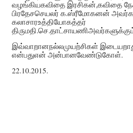
வழங்கியகவிதை இரசிகன்,கவிதை நேசன
பிரதேசசெயலர் க.ஸ்ரீமோகனன் அவர்கள
கலாசாரஉத்தியோகத்தர்
திருமதி.செ.தாட்சாயணிஅவர்களுக்கும்
இவ்வாறானநல்லமுயற்சிகள் இடையறா
என்பதுஎன் அன்பானவேண்டுகோள்.
22.10.2015.