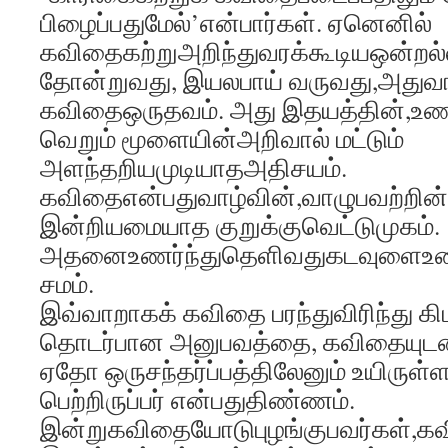
பிழைப்பதுமேல்’என்பார்கள். ஏனெனில்
கவிதைகற்றுஅறிந்துவரக்கூடியஒன்றல்
தோன்றுவது, இயலபாய் வருவது,அதுவாய்ச
கவிதைஒருதவம். அது இதயத்தின்,உணர
வெறும் மூளையின்அறிவால் மட்டும்
அளந்தறியமுடியாதஅதிசயம்.
கவிதைஎன்பதுவாழ்வின்,வாழுபவற்றின்
இன்றியமையாத குறுக்குவெட்டுமுகம்.
அதனைஉணர்ந்துதெளிவதுகடவுளைஉணர்
சமம்.
இவ்வாறாகக் கவிதை பரந்துவிரிந்து க
தொடர்பான அனுபவத்தை, கவிதையுடன
ஏதோ ஒருசந்தர்ப்பத்திலேனும் உயிரு
பெற்றிருப்பர் என்பதுதிண்ணம்.
இன்றுகவிதையோடுபுழங்குபவர்கள்,