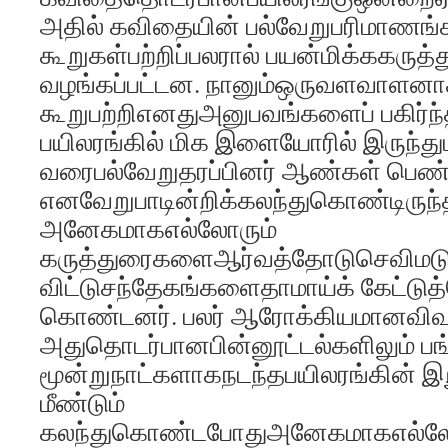
அதில் கவிதையின் பல்வேறுபரிமாணங்க
கூறுகள்பற்றிப்பலரால் பயன்மிக்ககருத
வழங்கப்பட்டன. நானும்ஒருவளவாளன
கூறுபற்றிஎனதுஅனுபவங்களைப் பகிர்ந்த
பயிலரங்கில் மிக இளையோரில் இருந்து
வரைபல்வேறுதரப்பினர் ஆண்கள் பெண
எனவேறுபாடின்றிக்கலந்துகொண்டிருந்
அனேகமாகஎல்லோரும்
கருத்துரைகளைஆர்வத்தோடுசெவிமடுத்
விட்டுசந்தேகங்களைதாமாய்க் கேட்டுத்த
கொண்டனர். பலர் ஆரோக்கியமானவிவா
அதுதொடர்பானபின்னூட்டல்களிலும் ப
மூன்றுநாட்களாகநடந்தபயிலரங்கின் இற
மீண்டும்
கலந்துகொண்டபோதுஅனேகமாகஎல்ல