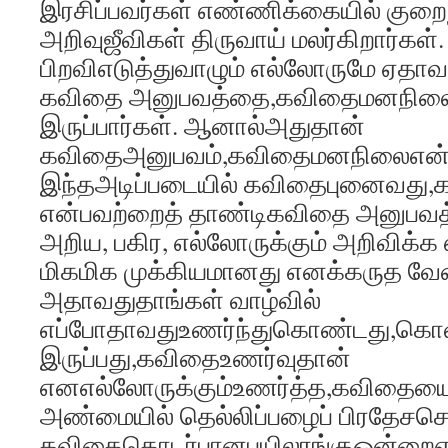
இரசிப்பவர்கள் எண்ணிக்கையில் குற
அறிவுஜீவிகள் திருவாய் மலர்கிறார்கள்.
பிறவிஎடுத்துவாழும் எல்லோருமே ஏதாவது
கவிதை அனுபவத்தை,கவிதைமனநிலைய
இருப்பார்கள். ஆனால்அதுதான்
கவிதைஅனுபவம்,கவிதைமனநிலைஎன்பது
இந்தஅடிப்படையில் கவிதைபுனைவது,
என்பவற்றைத் தாண்டிகவிதை அனுபவத
அறிய, பகிர, எல்லோருக்கும் அறிவிக்க எ
மிகமிக முக்கியமானது எனக்கருத வேண
அதாவதுதாங்கள் வாழ்வில்
எப்போதாவதுஉணர்ந்துகொண்டது,கொ
இருப்பது,கவிதைஉணர்வுதான்
எனஎல்லோருக்கும்உணர்த்த,கவிதையை
அண்மையில் தெல்லிப்பழைப் பிரதேசச
கவிதைதொடர்பானபயிலரங்குஒன்றைஏற்ப