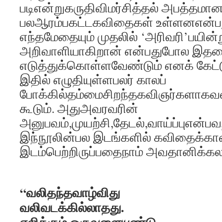
படிஎன்றுகருதிவிமர்சித்தல் அபத்தமான
பலஆரம்பகட்டகவிதைகள் உள்ளனஎன்பது
எந்தமேதையும் முதலில் ‘அரிவரி’பயின்
அறிவாளியாகிறான் என்பதுபோல இதன
எடுத்துக்கொள்ளவேண்டும் எனக் கேட்
இதில் எழுதியுள்ளபலர் காலப்
போக்கில்தம்மைசிறந்தகவிஞர்களாகவள
கூடும். அதுஅவரவரின்
அனுபவம்,முயற்சி,தேடல்,வாய்ப்புஎன்பவ
இந்நூலின்பல இடங்களில் கவிதைக்க
இடம்பெற்றிருப்பதைநாம் அவதானிக்கலா
“வலிதந்தவாழ்விது
வலிவடக்கில்லாதது.