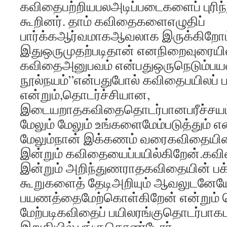
கவிதைபற்றியபலஅடிப்படைகளைப் புரி
கூறினர். தாம் கவிதைகளைஎழுதிப்
பார்க்கஆர்வமாகஆவலாக இருக்கிறோம்
இதுஒருமுதற்படிதான் எனநிறைவுரையில
கவிதைஅனுபவம் என்பதுஒருநெடும்பய
நூல்நயம்”என்பதுபோல் கவிதைபயிலப் ப
என்றும்,தொடர்ச்சியான,
இடையறாதகவிதைதொடர்பானபரீச்சயம்
மேலும் மேலும் உங்களைமேம்படுத்தும் 
மேலும்நான் இக்கணம் வரைகவிதையி
இன்றும் கவிதையைப்பயில்கிறேன்.கவ
இன்றும் அறிந்துணராதகவிதையின் ப
கூறுகளைத் தேடிஅறியும் ஆவலுடனேயே
பயணத்தைமேற்கொள்கிறேன் என்றும் த
மேற்படிகவிதைப் பயிலரங்குதொடர்பாகப
இறுதியில் பங்குகொண்டோர்