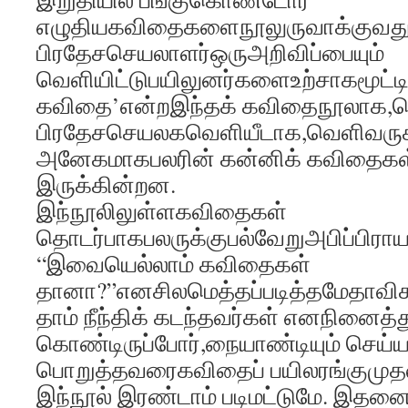
எழுதியகவிதைகளைநூலுருவாக்குவது
பிரதேசசெயலாளர்ஒருஅறிவிப்பையும்
வெளியிட்டுபயிலுனர்களைஉற்சாகமூட்டி
கவிதை’என்றஇந்தக் கவிதைநூலாக,தெ
பிரதேசசெயலகவெளியீடாக,வெளிவருக
அனேகமாகபலரின் கன்னிக் கவிதைகள் 
இருக்கின்றன.
இந்நூலிலுள்ளகவிதைகள்
தொடர்பாகபலருக்குபல்வேறுஅபிப்பிராயங
“இவையெல்லாம் கவிதைகள்
தானா?”எனசிலமெத்தப்படித்தமேதாவி
தாம் நீந்திக் கடந்தவர்கள் எனநினைத்த
கொண்டிருப்போர்,நையாண்டியும் செய்ய
பொறுத்தவரைகவிதைப் பயிலரங்குமுதல
இந்நூல் இரண்டாம் படிமட்டுமே. இதன