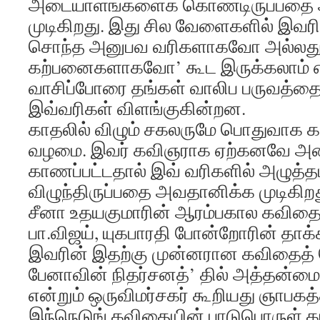
அடையாளங்களைக் கொண்டிருப்பதை
முடிகிறது. இது சில வேளைகளில் இவ
சொந்த அனுபவ வரிகளாகவோ அல்லது 
கற்பனைகளாகவோ’ கூட இருக்கலாம் எ
வாசிப்போரை தங்கள் வாலிப பருவத
இவ்வரிகள் விளங்குகின்றன.
காதலில் விழும் சகலருமே பொதுவாக 
வழமை. இவர் கவிஞராக ஏற்கனவே அ
காணப்பட்டதால் இவ் வரிகளில் அழுத்தம
விழுந்திருப்பதை அவதானிக்க முடிகிறத
சீனா உதயகுமாரின் ஆரம்பகால கவித
பா.விஜய், யுகபாரதி போன்றோரின் தாக்க
இவரின் இதற்கு முன்னரான கவிதைத்
பேனாவின் நிதர்சனத்’ தில் அத்தன்மை 
என்றும் ஒருவிமர்சகர் கூறியது ஞாபகத்
இந்நெடுங் கவிதையின் பாடுபொருள் 