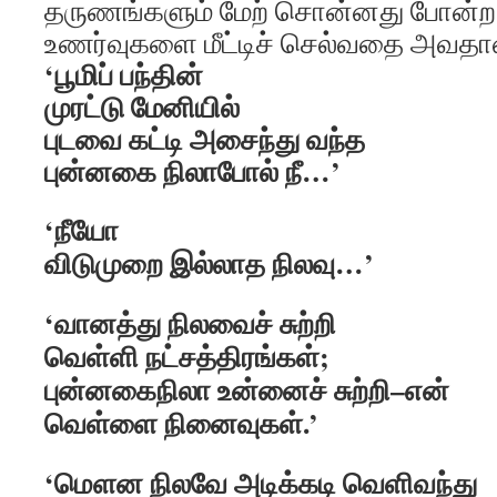
தருணங்களும் மேற் சொன்னது போன
உணர்வுகளை மீட்டிச் செல்வதை அவதான
‘பூமிப் பந்தின்
முரட்டு மேனியில்
புடவை கட்டி அசைந்து வந்த
புன்னகை நிலாபோல் நீ…’
‘நீயோ
விடுமுறை இல்லாத நிலவு…’
‘வானத்து நிலவைச் சுற்றி
வெள்ளி நட்சத்திரங்கள்;
புன்னகைநிலா உன்னைச் சுற்றி–என்
வெள்ளை நினைவுகள்.’
‘மௌன நிலவே அடிக்கடி வெளிவந்து