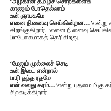
‘அழகான தமிழ்ச் சொற்களைக்
காணும் போதெல்லாம்
உன் ஞாபகமே
எனை நினைவு செய்கின்றன…’
என்று
கிறங்குகிறார். ‘எனை நினைவு செய்க
பிரயோகமாகத் தெரிகிறது.
‘மேலும் முல்லைச் செடி
உன் இடை என்றால்
பாரி தந்த ரதமே
என் வலது கரம்…
‘என்று புதமை மிகு 
சிறகடிக்கிறார்.