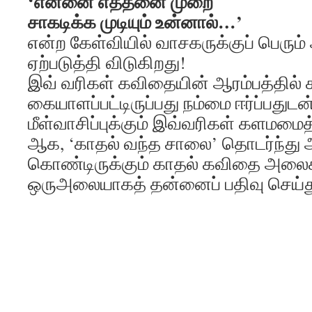
‘என்னை எத்தனை முறை
சாகடிக்க முடியும் உன்னால்…’
என்ற கேள்வியில் வாசகருக்குப் பெரும்
ஏற்படுத்தி விடுகிறது!
இவ் வரிகள் கவிதையின் ஆரம்பத்தில
கையாளப்பட்டிருப்பது நம்மை ஈர்ப்பதுட
மீள்வாசிப்புக்கும் இவ்வரிகள் களமமை
ஆக, ‘காதல் வந்த சாலை’ தொடர்ந்து அ
கொண்டிருக்கும் காதல் கவிதை அலைக
ஒருஅலையாகத் தன்னைப் பதிவு செய்