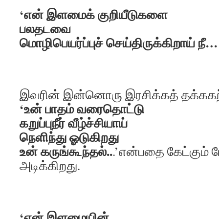
‘என் இளமைக் குறியீடுகளை
பலதடவை
மொழிபெயர்ப்புச் செய்திருக்கிறாய் நீ…
இவரின் இன்னொரு இரசிக்கத் தக்க
‘உன் பாதம் வரைதொட்டு
கறுப்புநீர் வீழ்ச்சியாய்
நெளிந்து ஓடுகிறது
உன் கருங்கூந்தல்..
.’என்பதை கேட்கும் 
அடிக்கிறது.
‘என் இளமையின்