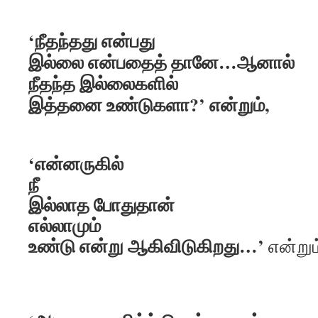
‘நீதந்தது என்பது
இல்லை என்பதைத் தானே…ஆனால்
நீதந்த இல்லைகளில்
இத்தனை உண்டுகளா?’ என்றும்,
‘என்னருகில்
நீ
இல்லாத போதுதான்
எல்லாமும்
உண்டு என்று ஆகிவிடுகிறது…’
என்றும