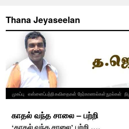
Skip
to
Thana Jeyaseelan
content
முகப்பு
என்னைப்பற்றி
கவிதைகள்
நேர்காணல்கள்
நூல்கள்
நி
காதல் வந்த சாலை – பற்றி
‘காதல் வந்த சாலை’ ப