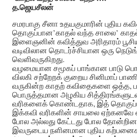
த
.
ஜெயசீலன்
சமரபாகு சீனா உதயகுமாரின் புதிய கவ
தொகுப்பான’காதல் வந்த சாலை’ காதல்
இளைஞனின் கவித்துவ அரிதாரம் பூசிய
வடிவிலான தொடர்ச்சியான ஒரு நெடு
வெளிவருகிறது.
வழமையான சமூகப் பாங்கான பாடு பொர
விலகி சற்றேறக் குறைய சினிமாப் பாணிய
வருகின்ற காதற் கவிதைகளை ஒத்த, பக்க
பொருத்தமான அழகிய சித்திரங்களு
வரிகளைக் கொண்டதாக, இத் தொகுப்ப
இக்கவி வரிகளின் சாயலை ஏற்கனவே எ
போல அல்லது கேட்டது போல தோன்றினா
இவருடைய நளினமான புதிய கற்பன