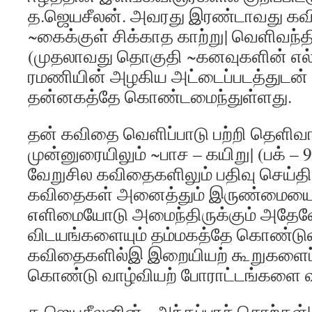
த.ஜெயசீலன். அவரது இரண்டாவது க
~கைக்குள் சிக்காத காற்று| வெளிவந்தி
(முதலாவது தொகுதி ~கனவுகளின் எல்
ரமணியின் அழகிய அட்டைப்படத்துடன
தன்னகத்தே கொண்டமைந்துள்ளது.
தன் கவிதை வெளிப்பாடு பற்றி தெளிவ
முன்னுரையிலும் ~பாச – கயிறு| (பக் –
வேறுசில கவிதைகளிலும் பதிவு செய்திர
கவிதைகள் அனைத்தும் இருண்மையைப்
எளிமையோடு அமைந்திருக்கும் அதேவ
விடயங்களையும் தம்மகத்தே கொண்டு
கவிதைகளில்இ இறையியற் கூறுகளைப் 
கொண்டு வாழ்வியற் போராட்டங்களை வடி
த.ஜெயசீலனின் ~அந்தப்புரச் சொற்