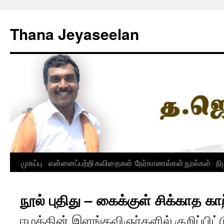
Skip
to
Thana Jeyaseelan
content
முகப்பு
என்னைப்பற்றி
கவிதைகள்
நேர்காணல்கள்
நூல்கள்
நி
நூல் புதிது – கைக்குள் சிக்காத காற
ஈழத்தின் இளங்கவிஞர்களில் குறிப்பிட்