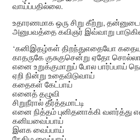
வாய்ப்பதில்லை.
உதாரணமாக ஒரு சிறு கீற்று, தன்னு
அனுபவத்தை கவிஞர் இவ்வாறு பாடுகின
‘கனிஇதழ்கள் திறந்துஎதையோ கதையா
காதருகே குசுகுசென்று ஏதோ சொல்லா
எனை உறுக்குமாறுப் போல பார்ப்பாய் நெ
ஏறி நின்று உதைவிடுவாய்
கதைகள் கேட்பாய்
எனைத் தழுவி
சிறுநீரால் தீர்த்தமாட்டி
எனை நித்தம் புனிதனாக்கி வளர்த்து
கனியவைப்பாய்
இளக வைப்பாய்
நேகிழ வைப்பாய்