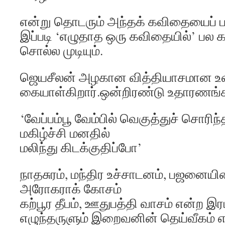
என்று தொடரும் அந்தக் கவிதையைப் படி
இப்படி ‘எழுதாத ஒரு கவிதையில்’ ப
சொல்ல முடியும்.
ஜெயசீலன் அழகான வித்தியாசமான 
கையாள்கிறார்.ஒன்றிரண்டு உதாரணங்க
‘வேப்பம்பூ வேம்பில் வெகுத்துச் சொர
மகிழ்ச்சி மனதில்
மலிந்து கிடக்குதிப்போ’
நாதசுரம், மந்திர உச்சாடனம், பஜனையி
அரோகராக் கோசம்
கற்பூர தீபம், ஊதுபத்தி வாசம் என்ற இ
எழுந்தருளும் இறைவனின் தெய்வீகம் 