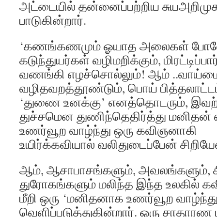
அட்டையில் தன்னைப்பற்றிய சுயஅறிமுக
பாடுகின்றார்.
‘கணங்கணமும் ஓயாத அலைகள் போ
கடுந்துயர்கள் வழிமறிக்கும், மிரட்டிப்பார
வணங்கி எழச்சொல்லும்! ஆம் ..வாய்மை
வழிதவறத்தூண்டும், பொய் பித்தலாட்டம
‘துணை உனக்கு’ எனத்தொடரும், இவற்
துச்சமென துணிந்தெதிர்த்து மனிதன் 
உணர்வூற வாழ்ந்து ஒரு கவிஞனாகி
உயிர்க்கவியால் வலிதுடைப்பேன் சிறியேன
ஆம், ஆசாபாசங்களும், அவலங்களும், 
துரோகங்களும் மலிந்த இந்த உலகில் க
மீறி ஒரு ‘மனிதனாக உணர்வூற வாழ்ந
வெளிப்படுத்துகின்றார். ஒரு சாதார