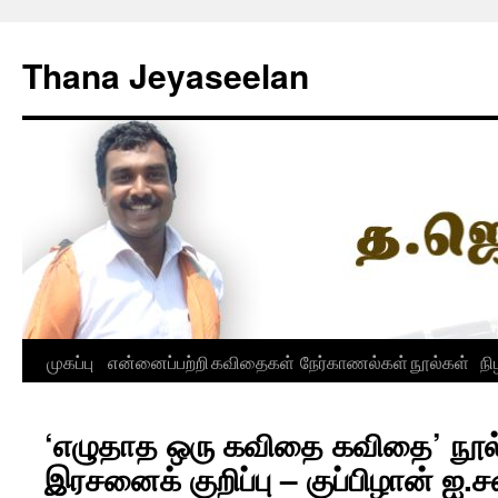
Skip
to
Thana Jeyaseelan
content
முகப்பு
என்னைப்பற்றி
கவிதைகள்
நேர்காணல்கள்
நூல்கள்
நி
‘எழுதாத ஒரு கவிதை கவிதை’ நூல்
இரசனைக் குறிப்பு – குப்பிழான் ஐ.