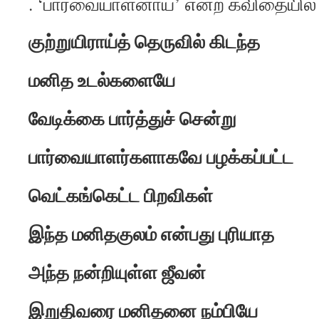
. ‘பார்வையாளனாய்’ என்ற கவிதையில்
குற்றுயிராய்த் தெருவில் கிடந்த
மனித உடல்களையே
வேடிக்கை பார்த்துச் சென்று
பார்வையாளர்களாகவே பழக்கப்பட்ட
வெட்கங்கெட்ட பிறவிகள்
இந்த மனிதகுலம் என்பது புரியாத
அந்த நன்றியுள்ள ஜீவன்
இறுதிவரை மனிதனை நம்பியே