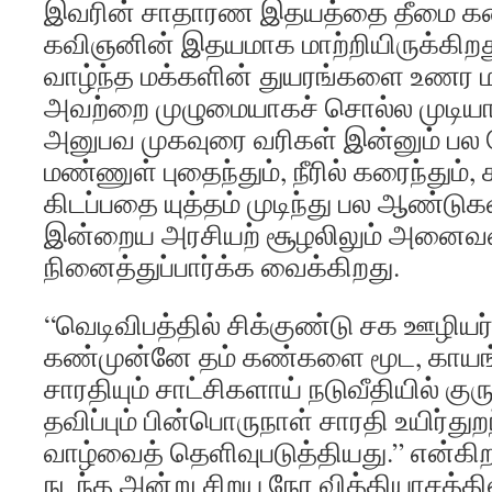
இவரின் சாதாரண இதயத்தை தீமை கண
கவிஞனின் இதயமாக மாற்றியிருக்கிறது.
வாழ்ந்த மக்களின் துயரங்களை உணர மட்
அவற்றை முழுமையாகச் சொல்ல முடியா
அனுபவ முகவுரை வரிகள் இன்னும் பல
மண்ணுள் புதைந்தும், நீரில் கரைந்தும், க
கிடப்பதை யுத்தம் முடிந்து பல ஆண்டுகள
இன்றைய அரசியற் சூழலிலும் அனைவர
நினைத்துப்பார்க்க வைக்கிறது.
“வெடிவிபத்தில் சிக்குண்டு சக ஊழியர்
கண்முன்னே தம் கண்களை மூட, காயங்
சாரதியும் சாட்சிகளாய் நடுவீதியில் கு
தவிப்பும் பின்பொருநாள் சாரதி உயிர்த
வாழ்வைத் தெளிவுபடுத்தியது.” என்கிறார
நடந்த அன்று சிறய நேர வித்தியாசத்தி