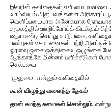
இவரின் கவிதைகள் எளிமையானவை.
வாழ்வியல் அனுபவங்களை அரிதாரப் பூச
வெளிப்படையாக அனேகமாக நேரடியாகப
சமூகத்தில் ஊறிப்போய்க் கிடக்கும் ப
நையாண்டி செய்து சாடுபவை. கவிதை
பண்புகள் சோடனைகள் பற்றி அலட்டி
ஓரளவு ஓசை ஒத்திசைவு ஒழுங்கை ப
ஆங்காங்கே மின்னற் பளிச்சீடுகள் போ
செல்பவை.
‘முதுமை’ என்னும் கவிதையில்
கூன் விழுந்து வளைந்த தேகம்
தான் சுமந்த சுமைகள் சொல்லும்.
என்றும