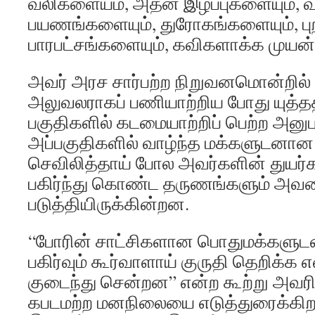
வலிகளையம், அதன் இழப்புகளையும், வ
பயணங்களையும், துரோகங்களையும், புற
பாரபட்சங்களையும், கவிகளாக்க முயன்ற
அவர் அரச சார்பற்ற நிறுவனமொன்றில
அலுவலராகப் பணியாற்றிய போது யுத்தத்
பகுதிகளில் கடமையாற்றிப் பெற்ற அனு
அப்பகுதிகளில் வாழ்ந்த மக்களுடனா
செவிலித்தாய் போல அவர்களின் துயர
பகிர்ந்து கொண்ட தருணங்களும் அவரை
படுத்தியிருக்கின்றன.
“போரின் சாட்சிகளான பொதுமக்கள
பகிர்வும் கூர்வாளாய் குருதி தெறிக்க
குடைந்து சென்றன” என்ற கூற்று அவ
கபடமற்ற மனநிலையை எடுத்துரைக்கி