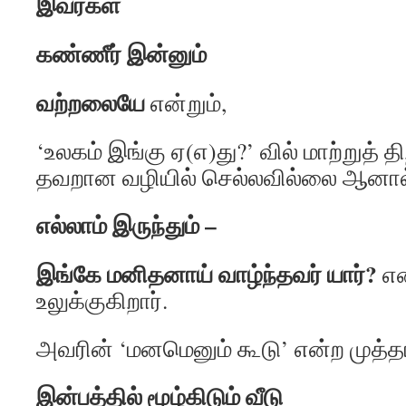
இவர்கள்
கண்ணீர் இன்னும்
வற்றலையே
என்றும்,
‘உலகம் இங்கு ஏ(எ)து?’ வில் மாற்றுத்
தவறான வழியில் செல்லவில்லை ஆனால
எல்லாம் இருந்தும் –
இங்கே மனிதனாய் வாழ்ந்தவர் யார்?
என
உலுக்குகிறார்.
அவரின் ‘மனமெனும் கூடு’ என்ற முத்
இன்பத்தில் மூழ்கிடும் வீடு