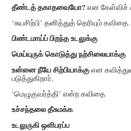
தீண்டத் தகாதவையோ?
என கேள்விச் ச
‘சுயசிற்பி’ தனித்துத் தெரியும் கவிதை.
பிண்டமாய்ப் பிறந்த உடலுக்கு
மெய்யுருக் கொடுத்து நற்சிலையாக்கு
உன்னை நீயே சிற்பியாக்கு
என கவித்துவத
படுத்துகிறார்.
‘மெழுகுவர்த்தி’ என்ற கவிதை
உச்சந்தலை தீசுமக்க
உடலுருகி ஒளிபரப்ப