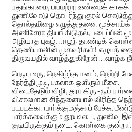
பதுங்காமை, பயமற்று உண்மைக் காகத்
துணிவோடு தொடர்ந்து குரல் கொடுத்து
தொல்தமிழை எழுத்துதனை மூச்சாய்க
அணிசேரா தியங்கிடுதல், படைப்பின் மூ
அழியாத புகழ்…ஈழந் தாண்டிக் கொள்ள
தெணியானின் முகவரிகள்! எழுபத் தைந
திருவயதில் வாழ்த்துகிறேன்…வாழ்க நீ
நெடிய உரு, நெகிழ்ந்த மனம், நெற்றி மேவ
நேர்த்திமுடி, பகலாக ஒளிரும் மீசை,
விடைதேடும் விழி, தூர திரு~;டிப் பார்வ
விசாலமான சிந்தனையால் விரிந்த நெற்
படபடக்கா யார்க்குமஞ்சாப் பேச்சு, மீண்ட
பார்க்கவைக்கும் தூயஉடை, துணிவு இன
குடியிருக்கும் நடை, கொள்கை குன்றா