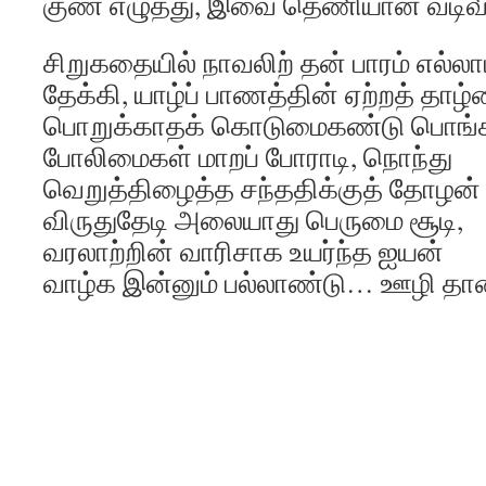
குண எழுத்து, இவை தெணியான் வடிவி
சிறுகதையில் நாவலிற் தன் பாரம் எல்லா
தேக்கி, யாழ்ப் பாணத்தின் ஏற்றத் தாழ
பொறுக்காதக் கொடுமைகண்டு பொங்கி,
போலிமைகள் மாறப் போராடி, நொந்து
வெறுத்திழைத்த சந்ததிக்குத் தோழன்
விருதுதேடி அலையாது பெருமை சூடி,
வரலாற்றின் வாரிசாக உயர்ந்த ஐயன்
வாழ்க இன்னும் பல்லாண்டு… ஊழி தாண