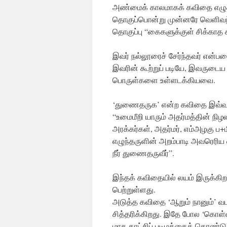
அண்மைக் காலமாகக் கவிதை எழுதி
தொகுப்பொன்று முன்னரே வெளிவந
தொகுப்பு “கைகளுக்குள் சிக்காத க
இவர் நல்லூரைச் சேர்ந்தவர் என்ப
இவரின் கூற்றுப் படியே, இவருட
பொருள்களை உள்ளடக்கியவை.
‘துணைதருக’ என்ற கவிதை இவ்வாற
“உமைமீறி யாரும் அதர்மத்தின் நிழ
அரக்கர்கள், அதர்மர், எம்அழகு ப
எழுந்தருளின் அறம்பாடி அவரெரிய
நீர் துணைதருவீர்”.
இந்தக் கவிதையில் லயம் இருக்கி
பெற்றுள்ளது.
அடுத்த கவிதை ‘ஆறும் நானும்’ வட
சித்தரிக்கிறது. இதே போல ‘கொள
மாக காட்சிப் படிமத்தைக் கொண்டு 