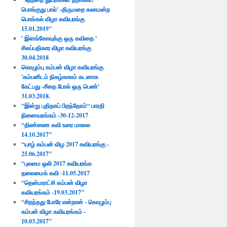
பொங்குது பால்' -திருமறை கலாமன்ற
பொங்கல் விழா கவியரங்கு
15.01.2019"
' இளங்கோவுக்கு ஒரு கவிதை '
சிலப்பதிகார விழா கவியரங்கு
30.04.2018​
கொழும்பு கம்பன் விழா கவியரங்கு
'கம்பனிடம் நிகழ்காலம் கடனாக
கேட்பது -சீதை போல் ஒரு பெண்'
31.03.2018.
“இன்று புதிதாய் பிறந்தோம்“ பாரதி
நினைவரங்கம் -30-12-2017
“திண்ணை கவி உரை மாலை
14.10.2017"
“யாழ் கம்பன் விழ 2017 கவியரங்கு -
25.06.2017"
“புலமை ஒலி 2017 கவியரங்க
தலைமைக் கவி -11.05.2017
“தென்மராட்சி கம்பன் விழா
கவியரங்கம் -19.03.2017"
“சிறந்தது போரே என்றான் - கொழும்பு
கம்பன் விழா கவியரங்கம் -
10.03.2017"