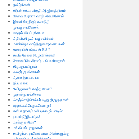
தமிழ்க்கனி
சிற்பச் சக்கரவர்த்தி ஆ.ஜீவரத்தினம்
சேவை பேராளா வாழி –கே.கணேஷ்
இசைப்பேரறிஞர் கலாநிதி
மு.பஞ்சாபிகேசன்
வாழும் வியப்பு சோ.பா
அதிபர்.திரு.அ.பஞ்சலிங்கம்
மணிவிழா வாழ்த்து ஈ.சரவணபவன்
காரையின் கர்ணன் E.S.P
தவில் மேதை N.முவீராச்சாமி
சேவையிலே சீராளர். - பொ.சிவதாஸ்
திரு.குடாநீரூரன்
அமரர் கு.விசாகன்
ஆசை இராசையா
நட்பு மலை
கவிஞனைக் காத்த வானம்
முற்றத்து மல்லிகை
செஞ்சொற்செல்வர் ஆறு திருமுருகன்
ஏற்றங்கள்பெறுகவென்று!
என்பா நாளும் உன் புகழைப் பாடும்!
நாமம்நீடூழிவாழ்க!
மறக்கு மாமோ?
மங்கிடாப் புகழாளன்
கவிஞர்.த. நாகேஸ்வரன் அவர்களுக்கு
பூத்தூவி அஞ்சலித்தோம்!