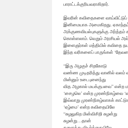
பாராட்டக்குரியவராகிறார்.
இவரின் கவிதைகளை வாய்விட்டுப் ப
இனிமையாக அமைகிறது. ஏகாந்தம்
அக்குணவியல்புகளுக்கு அர்த்தம் க
கொள்ளலாம். வெறும் அரசியல் அல்
இளைஞர்கள் மத்தியில் கவிதை நய
இந்த வரிகளைப் பாருங்கள் ‘தேவதை
“இரு அழகுச் சிறகோடு
வண்ண முடிதரித்து வானில் வலம் வ
மின்னும் உடைபுனைந்து
வித அழகால் மயக்குபவை” என்ற ம
‘சைழலெ’ என்ற முரண்நிகழ்வை ‘வ
இவ்வாறு முரண்நிகழ்வாகக் காட்டுக
‘ஏழ்மை’ என்ற கவிதையிலே
“சுழலுகிற மின்விசிறி சுழன்று
சுழன்று…தான்
களைத்து வியர்க்கையிலே