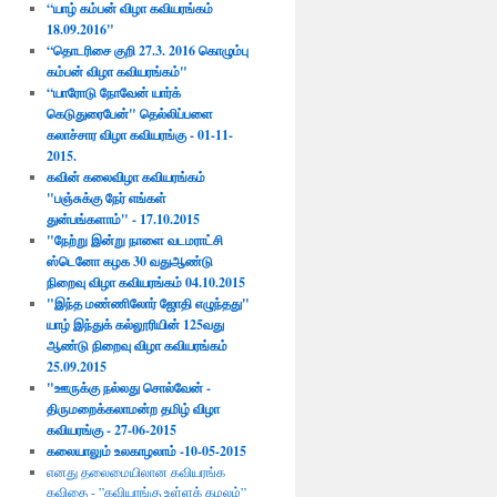
“யாழ் கம்பன் விழா கவியரங்கம்
18.09.2016"
“தொடரிசை குறி 27.3. 2016 கொழும்பு
கம்பன் விழா கவியரங்கம்"
“யாரோடு நோவேன் யார்க்
கெடுதுரைபேன்" தெல்லிப்பளை
கலாச்சார விழா கவியரங்கு - 01-11-
2015.
கவின் கலைவிழா கவியரங்கம்
"பஞ்சுக்கு நேர் எங்கள்
துன்பங்களாம்" - 17.10.2015​
"நேற்று இன்று நாளை வடமராட்சி
ஸ்டெனோ கழக 30 வதுஆண்டு
நிறைவு விழா கவியரங்கம் 04.10.2015
"இந்த மண்ணிலோர் ஜோதி எழுந்தது"
யாழ் இந்துக் கல்லூரியின் 125வது
ஆண்டு நிறைவு விழா கவியரங்கம்
25.09.2015
"ஊருக்கு நல்லது சொல்வேன் -
திருமறைக்கலாமன்ற தமிழ் விழா
கவியரங்கு - 27-06-2015
கலையாலும் உலகாழலாம் -10-05-2015
எனது தலைமையிலான கவியரங்க
கவிதை - ”கவியரங்கு உள்ளக் கமலம்”