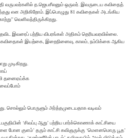
 வருபவர்களில் த.ஜெயசீலனும் ஒருவர். இவருடைய கவிதைத்
்தது என அறிகிறோம். இப்பொழுது 81 கவிதைகள் அடங்கிய
ாற்று” வெளிவந்திருக்கிறது.
தைவிட இவரைப் பற்றிய விபரங்கள் அதிகம் தெரியவரவில்லை.
ைய கவிதைகள் இயற்கை, இறைநினைவு, காலம், நம்பிக்கை ஆகிய
ு முடிகிறது.
லாய்
+மி தனைஏய்க்க
 வைப்போம்
றது. சொல்லும் பொருளும் அர்த்தமுடையதாக வடிவம்
பகுதியின் ‘சிவப்பு ஆறு’ பற்றிய பார்க்கொணாக் காட்சியை
்ளை போன குளம்’ தரும் காட்சி கவிஞருக்கு ‘மௌனமொரு பூத’
வருகின்றது. ‘கண்ணீரின் பாடல்’ கவிதையில் அவர் விடுக்கும்