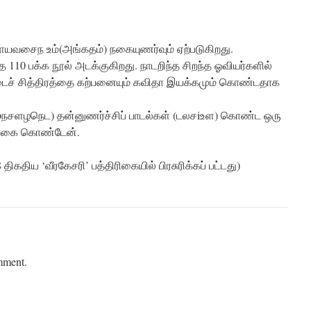
வசைந உம்(அங்கதம்) நகையுணர்வும் ஏற்படுகிறது.
110 பக்க நூல் அடக்குகிறது. நாடறிந்த சிறந்த ஓவியர்களில்
டைச் சித்திரத்தை கற்பனையும் கவிதா இயக்கமும் கொண்டதாக
(pநசளழநெட) தன்னுணர்ச்சிப் பாடல்கள் (டலசiஉள) கொண்ட ஒரு
உவகை கொண்டேன்.
திகதிய ‘வீரகேசரி’ பத்திரிகையில் பிரசுரிக்கப் பட்டது)
mment.