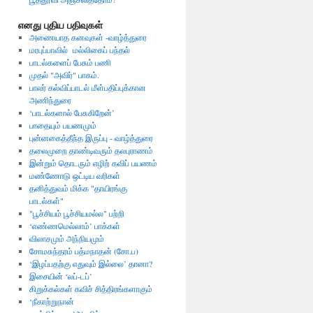
எனது புதிய பதிவுகள்
அணையாத கனவுகள் -வாழ்த்துரை
மரபுப்பாவில் மல்லிகைப் பந்தல்
பாடல்களைப் பேசும் பணி
முதல் "அவிர்" பாகம்.
பாலர் கல்விப்பாடல் மீள்பதிப்புக்கான
அணிந்துரை
‘பாடல்களால் பேசுகிறேன்’
பாதையும் பயணமும்
புன்னகைத்தீந்த இருப்பு - வாழ்த்துரை
தலைமுறை தாண்டிவரும் தலபுராணம்
இன்றும் தொடரும் எழிற் கவிப் பயணம்
மண்ணோடு ஒட்டிய வரிகள்
தனித்துவம் மிக்க "தாயிரங்கு
பாடல்கள்"
"பூச்சியம் பூச்சியமல்ல" பற்றி
‘எண்ணமெல்லாம்’ பாக்கள்
விலாசமும் அந்நியமும்
சோமசுந்தரம் பத்மநாதன் (சோ.ப)
‘இழப்பதற்கு எதுவும் இல்லை’ தானா?
இசையின் ‘லப்-டப்’
கிறுக்கல்கள் கவிச் சித்திரங்களாகும்
‘நீகாற்றுநான்