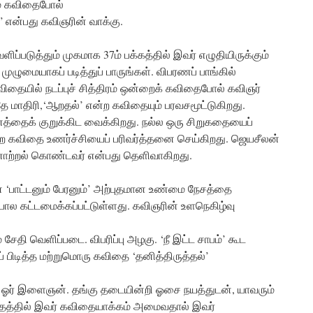
ும் கவிதைபோல்
ன்பது கவிஞரின் வாக்கு.
படுத்தும் முகமாக 37ம் பக்கத்தில் இவர் எழுதியிருக்கும்
ழுமையாகப் படித்துப் பாருங்கள். விபரணப் பாங்கில்
ிதையில் நடப்புச் சித்திரம் ஒன்றைக் கவிதைபோல் கவிஞர்
ே மாதிரி,‘ஆறதல்’ என்ற கவிதையும் பரவசமூட்டுகிறது.
னத்தைக் குறுக்கிட வைக்கிறது. நல்ல ஒரு சிறுகதையைப்
ன்ற கவிதை உணர்ச்சியைப் பரிவர்த்தனை செய்கிறது. ஜெயசீலன்
னாற்றல் கொண்டவர் என்பது தெளிவாகிறது.
‘பாட்டனும் பேரனும்’ அற்புதமான உண்மை நேசத்தை
போல கட்டமைக்கப்பட்டுள்ளது. கவிஞரின் உளநெகிழ்வு
ேதி வெளிப்படை. விபரிப்பு அழகு. ‘நீ இட்ட சாபம்’ கூட
ப் பிடித்த மற்றுமொரு கவிதை ‘தனித்திருத்தல்’
ிய ஓர் இளைஞன். தங்கு தடையின்றி ஓசை நயத்துடன், யாவரும்
 விதத்தில் இவர் கவிதையாக்கம் அமைவதால் இவர்