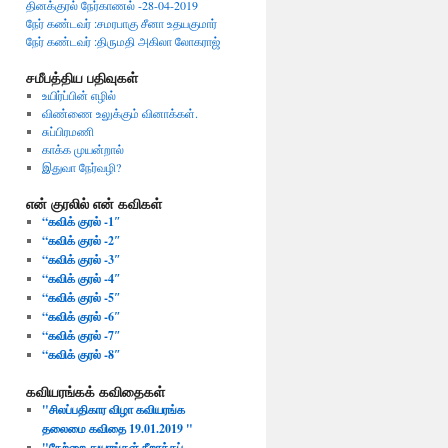
தினக்குரல் நேர்காணல் -28-04-2019
நேர் கண்டவர் :சமரபாகு சீனா உதயகுமார்
நேர் கண்டவர் :திருமதி அகிலா லோகராஜ்
சமீபத்திய பதிவுகள்
உயிர்ப்பின் எழில்
விண்ணை உலுக்கும் வினாக்கள்.
சுப்பிரமணி
காக்க முயன்றால்
இதுவா நேர்வழி?
என் குரலில் என் கவிகள்
“கவிக் குரல் -1″
“கவிக் குரல் -2″
“கவிக் குரல் -3″
“கவிக் குரல் -4″
“கவிக் குரல் -5″
“கவிக் குரல் -6″
“கவிக் குரல் -7″
“கவிக் குரல் -8″
கவியரங்கக் கவிதைகள்
"சிலப்பதிகார விழா கவியரங்க
தலைமை கவிதை 19.01.2019 ​"
"​நேற்றை துயரங்கள் நீறாக்கப்