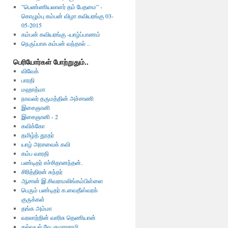
”பெண்ணியலாளர் தம் பேதமை” -
கொழும்பு கம்பன் விழா கவியரங்கு 03-
05-2015
கம்பன் கவியரங்கு -யாழ்ப்பாணம்
நெருப்பாக கம்பன் வந்தால் ..
பெரியோர்கள் போற்றுதும்..
விவேக்
பாரதி
மஹாத்மா
நாவலர் தருமத்தின் அச்சாணி
இசைஞானி
இசைஞானி - 2
கவிக்கோ
தமிழ்த் தூதர்
யாழ் அரசவைக் கவி
கம்ப வாரதி
பண்டிதர் சச்சிதானந்தன்.
சிரித்திரன் சுந்தர்
ஆசான் இ.சிவராமலிங்கம்பிள்ளை
பெரும் பண்டிதர் க.வைதீஸ்வரக்
குருக்கள்
தங்க அம்மா
வரலாற்றின் வாரிசு தெணியான்
கல்வயல் வே.குமாரசாமி