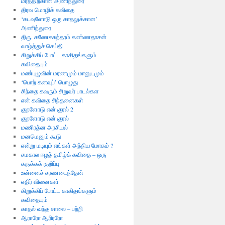
மரத்திற்கான’அணிந்துரை
திரவ மொழிக் கவிதை
‘கடவுளோடு ஒரு காதலுக்கான’
அணிந்துரை
திரு. கணேசசுந்தரம் கண்ணதாசன்
வாழ்த்துச் செய்தி
கிறுக்கிப் போட்ட காகிதங்களும்
கவிதையும்
மண்புழுவின் மரணமும் மானுடமும்
‘பொற் கனவுப்’ பொழுது
சிந்தை கவரும் சிறுவர் பாடல்கள
என் கவிதை சிந்தனைகள்
குறளோடு என் குரல் 2
குறளோடு என் குரல்
மணிரத்ன அரசியல்
மனமெனும் கூடு
என்று மடியும் எங்கள் அந்நிய மோகம் ?
சமகால ஈழத் தமிழ்க் கவிதை – ஒரு
சுருக்கக் குறிப்பு
உன்னைச் சரணடைந்தேன்
எதிர் வினைகள்
கிறுக்கிப் போட்ட காகிதங்களும்
கவிதையும்
காதல் வந்த சாலை – பற்றி
ஆராரோ ஆரிரரோ