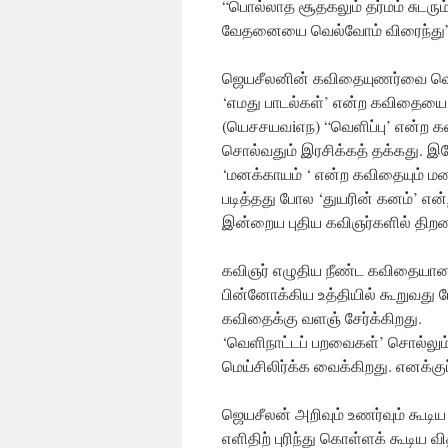
“பொல்லாத சூதகலும் தர்மம் சுடர
வேதனையை வெல்வோம் விரைந்து” எ
ஜெயசீலனின் கவிதையுணர்வை வெளிப்
‘எமது பாடல்கள்’ என்ற கவிதையை மு
(யெசசயவiஎந) “வெளிப்பு’ என்ற கவ
சொல்வதும் இரசிக்கத் தக்கது. இத
‘மனக்காயம் ‘ என்ற கவிதையும் ம
படித்தது போல ‘துயரின் கனம்’ எ
இன்றைய புதிய கவிஞர்களில் திற
கவிஞர் எழுதிய நீண்ட கவிதையான 
பின்னோக்கிய உத்தியில் கூறுவது 
கவிதைக்கு வளஞ் சேர்க்கிறது.
‘வெளிநாட்டப் பறவைகள்’ சொல்லும் ச
மெய்சிலிர்க்க வைக்கிறது. எனக்கு
ஜெயசீலன் அறிவும் உணர்வும் கூட
எளிதிற் புரிந்து கொள்ளக் கூடிய