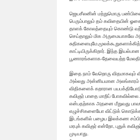
ஜெயசீலனின் மற்றுமொரு பண்பினையு
பெரும்பாலும் தம் கவிதையின் ஓ
தாளக் கோலத்தையும் கொண்டு வந்து
செய்தாலும் மிக அருமையாகவே அதை
சுதிகளையுமே,மூலக்கூறுகளாக்கி
காட்டியிருக்கிறார். இந்த இயல்ப
பூணாரங்களாக-தேவையற்ற மேலதிகச
இதை நாம் வேறொரு விதமாகவும் விவ
அல்லது அன்னியமான அலங்காரம் எதை
விதிகளைக் கறாரான பயபக்தியோடு
கவிஞர் பாதை மாறிப் போகவில்லை
என்பதற்காக அதனை மீறுவது பா
எழுச்சிகளையோ விட்டுக் கொடுக்க
இடங்களில் பழைய இலக்கண சம்பிர
மரபுக் கவிஞர் என்றோ, புதுக் கவி
முடியாது.