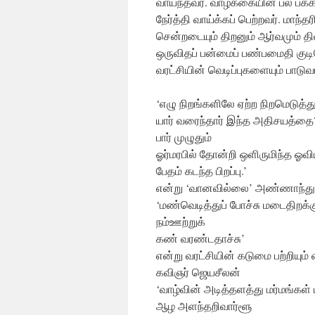
வாய்ந்தவர். வாழ்க்கையின் பல பக்க
நேர்த்தி வாய்க்கப் பெற்றவர். ம
சென்றடையும் திறனும் ஆர்வமும் த
ஒருவிதப் பன்மைப் பண்பமைதி குட
வரட்சியின் வெடிப்புகளையும் பாடுவ
‘எழு நிறங்களிலே ஏற்ற நிறமெடுத்த
யார் வரைந்தார் இந்த அதிசயத்தை
பார் முழுதும்
ஓர்மரபில் தோன்றி ஒளிருமிந்த ஓவி
பேதம் கடந்த பிறப்பு.’
என்று ‘வானவில்லை’ அண்ணாந்து பா
‘மண்வெடித்துப் போச்சு மடைதிறக்க
நம்ஊற்றுக்
கண் வரண்டதாச்சு’
என்று வரட்சியின் கடுமை பற்றியும
கவிஞர் ஜெயசீலன்
‘வாழ்வின் அடித்தளத்து மர்மங்கள் 
ஆழ அளந்தறிவார்ளூ