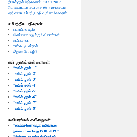
தினக்குரல் நேர்காணல் -28-04-2019
நேர் கண்டவர் :சமரபாகு சீனா உதயகுமார்
நேர் கண்டவர் :திருமதி அகிலா லோகராஜ்
சமீபத்திய பதிவுகள்
உயிர்ப்பின் எழில்
விண்ணை உலுக்கும் வினாக்கள்.
சுப்பிரமணி
காக்க முயன்றால்
இதுவா நேர்வழி?
என் குரலில் என் கவிகள்
“கவிக் குரல் -1″
“கவிக் குரல் -2″
“கவிக் குரல் -3″
“கவிக் குரல் -4″
“கவிக் குரல் -5″
“கவிக் குரல் -6″
“கவிக் குரல் -7″
“கவிக் குரல் -8″
கவியரங்கக் கவிதைகள்
"சிலப்பதிகார விழா கவியரங்க
தலைமை கவிதை 19.01.2019 ​"
"​நேற்றை துயரங்கள் நீறாக்கப்