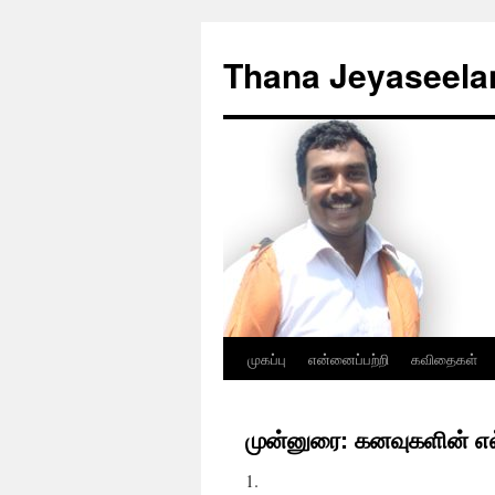
Skip
to
Thana Jeyaseela
content
முகப்பு
என்னைப்பற்றி
கவிதைகள்
முன்னுரை: கனவுகளின் எ
1.