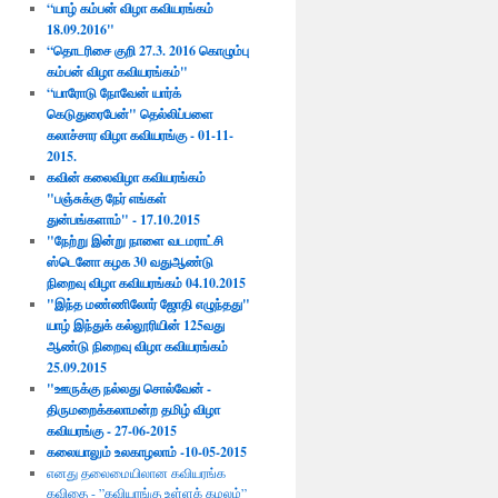
“யாழ் கம்பன் விழா கவியரங்கம்
18.09.2016"
“தொடரிசை குறி 27.3. 2016 கொழும்பு
கம்பன் விழா கவியரங்கம்"
“யாரோடு நோவேன் யார்க்
கெடுதுரைபேன்" தெல்லிப்பளை
கலாச்சார விழா கவியரங்கு - 01-11-
2015.
கவின் கலைவிழா கவியரங்கம்
"பஞ்சுக்கு நேர் எங்கள்
துன்பங்களாம்" - 17.10.2015​
"நேற்று இன்று நாளை வடமராட்சி
ஸ்டெனோ கழக 30 வதுஆண்டு
நிறைவு விழா கவியரங்கம் 04.10.2015
"இந்த மண்ணிலோர் ஜோதி எழுந்தது"
யாழ் இந்துக் கல்லூரியின் 125வது
ஆண்டு நிறைவு விழா கவியரங்கம்
25.09.2015
"ஊருக்கு நல்லது சொல்வேன் -
திருமறைக்கலாமன்ற தமிழ் விழா
கவியரங்கு - 27-06-2015
கலையாலும் உலகாழலாம் -10-05-2015
எனது தலைமையிலான கவியரங்க
கவிதை - ”கவியரங்கு உள்ளக் கமலம்”