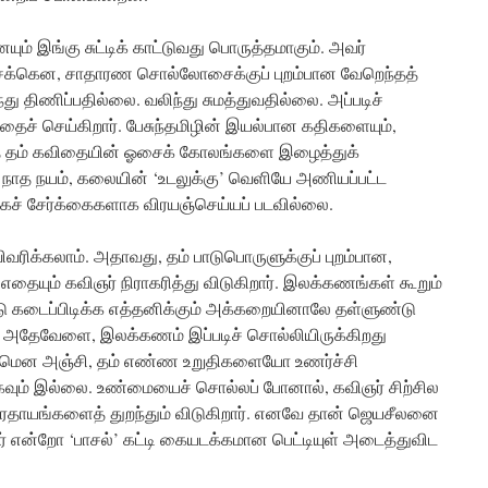
ம் இங்கு சுட்டிக் காட்டுவது பொருத்தமாகும். அவர்
சைக்கென, சாதாரண சொல்லோசைக்குப் புறம்பான வேறெந்தத்
 திணிப்பதில்லை. வலிந்து சுமத்துவதில்லை. அப்படிச்
ச் செய்கிறார். பேசுந்தமிழின் இயல்பான கதிகளையும்,
த் தம் கவிதையின் ஓசைக் கோலங்களை இழைத்துக்
ான நாத நயம், கலையின் ‘உடலுக்கு’ வெளியே அணியப்பட்ட
் சேர்க்கைகளாக விரயஞ்செய்யப் படவில்லை.
ரிக்கலாம். அதாவது, தம் பாடுபொருளுக்குப் புறம்பான,
யும் கவிஞர் நிராகரித்து விடுகிறார். இலக்கணங்கள் கூறும்
 கடைப்பிடிக்க எத்தனிக்கும் அக்கறையினாலே தள்ளுண்டு
. அதேவேளை, இலக்கணம் இப்படிச் சொல்லியிருக்கிறது
வமென அஞ்சி, தம் எண்ண உறுதிகளையோ உணர்ச்சி
வும் இல்லை. உண்மையைச் சொல்லப் போனால், கவிஞர் சிற்சில
தாயங்களைத் துறந்தும் விடுகிறார். எனவே தான் ஜெயசீலனை
ஞர் என்றோ ‘பாசல்’ கட்டி கையடக்கமான பெட்டியுள் அடைத்துவிட