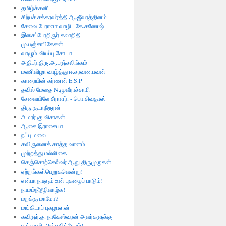
தமிழ்க்கனி
சிற்பச் சக்கரவர்த்தி ஆ.ஜீவரத்தினம்
சேவை பேராளா வாழி –கே.கணேஷ்
இசைப்பேரறிஞர் கலாநிதி
மு.பஞ்சாபிகேசன்
வாழும் வியப்பு சோ.பா
அதிபர்.திரு.அ.பஞ்சலிங்கம்
மணிவிழா வாழ்த்து ஈ.சரவணபவன்
காரையின் கர்ணன் E.S.P
தவில் மேதை N.முவீராச்சாமி
சேவையிலே சீராளர். - பொ.சிவதாஸ்
திரு.குடாநீரூரன்
அமரர் கு.விசாகன்
ஆசை இராசையா
நட்பு மலை
கவிஞனைக் காத்த வானம்
முற்றத்து மல்லிகை
செஞ்சொற்செல்வர் ஆறு திருமுருகன்
ஏற்றங்கள்பெறுகவென்று!
என்பா நாளும் உன் புகழைப் பாடும்!
நாமம்நீடூழிவாழ்க!
மறக்கு மாமோ?
மங்கிடாப் புகழாளன்
கவிஞர்.த. நாகேஸ்வரன் அவர்களுக்கு
பூத்தூவி அஞ்சலித்தோம்!