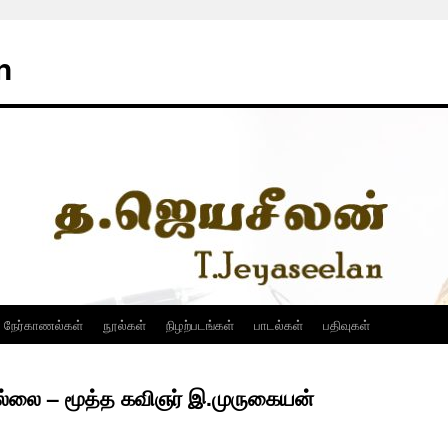
n
நேர்காணல்கள்
நூல்கள்
நிழற்படங்கள்
பாடல்கள்
பதிவுகள்
ல்லை – மூத்த கவிஞர் இ.முருகையன்