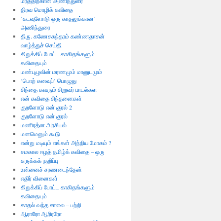
மரத்திற்கான’அணிந்துரை
திரவ மொழிக் கவிதை
‘கடவுளோடு ஒரு காதலுக்கான’
அணிந்துரை
திரு. கணேசசுந்தரம் கண்ணதாசன்
வாழ்த்துச் செய்தி
கிறுக்கிப் போட்ட காகிதங்களும்
கவிதையும்
மண்புழுவின் மரணமும் மானுடமும்
‘பொற் கனவுப்’ பொழுது
சிந்தை கவரும் சிறுவர் பாடல்கள
என் கவிதை சிந்தனைகள்
குறளோடு என் குரல் 2
குறளோடு என் குரல்
மணிரத்ன அரசியல்
மனமெனும் கூடு
என்று மடியும் எங்கள் அந்நிய மோகம் ?
சமகால ஈழத் தமிழ்க் கவிதை – ஒரு
சுருக்கக் குறிப்பு
உன்னைச் சரணடைந்தேன்
எதிர் வினைகள்
கிறுக்கிப் போட்ட காகிதங்களும்
கவிதையும்
காதல் வந்த சாலை – பற்றி
ஆராரோ ஆரிரரோ