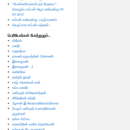
”பெண்ணியலாளர் தம் பேதமை” -
கொழும்பு கம்பன் விழா கவியரங்கு 03-
05-2015
கம்பன் கவியரங்கு -யாழ்ப்பாணம்
நெருப்பாக கம்பன் வந்தால் ..
பெரியோர்கள் போற்றுதும்..
விவேக்
பாரதி
மஹாத்மா
நாவலர் தருமத்தின் அச்சாணி
இசைஞானி
இசைஞானி - 2
கவிக்கோ
தமிழ்த் தூதர்
யாழ் அரசவைக் கவி
கம்ப வாரதி
பண்டிதர் சச்சிதானந்தன்.
சிரித்திரன் சுந்தர்
ஆசான் இ.சிவராமலிங்கம்பிள்ளை
பெரும் பண்டிதர் க.வைதீஸ்வரக்
குருக்கள்
தங்க அம்மா
வரலாற்றின் வாரிசு தெணியான்
கல்வயல் வே.குமாரசாமி