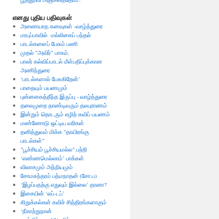
எனது புதிய பதிவுகள்
அணையாத கனவுகள் -வாழ்த்துரை
மரபுப்பாவில் மல்லிகைப் பந்தல்
பாடல்களைப் பேசும் பணி
முதல் "அவிர்" பாகம்.
பாலர் கல்விப்பாடல் மீள்பதிப்புக்கான
அணிந்துரை
‘பாடல்களால் பேசுகிறேன்’
பாதையும் பயணமும்
புன்னகைத்தீந்த இருப்பு - வாழ்த்துரை
தலைமுறை தாண்டிவரும் தலபுராணம்
இன்றும் தொடரும் எழிற் கவிப் பயணம்
மண்ணோடு ஒட்டிய வரிகள்
தனித்துவம் மிக்க "தாயிரங்கு
பாடல்கள்"
"பூச்சியம் பூச்சியமல்ல" பற்றி
‘எண்ணமெல்லாம்’ பாக்கள்
விலாசமும் அந்நியமும்
சோமசுந்தரம் பத்மநாதன் (சோ.ப)
‘இழப்பதற்கு எதுவும் இல்லை’ தானா?
இசையின் ‘லப்-டப்’
கிறுக்கல்கள் கவிச் சித்திரங்களாகும்
‘நீகாற்றுநான்