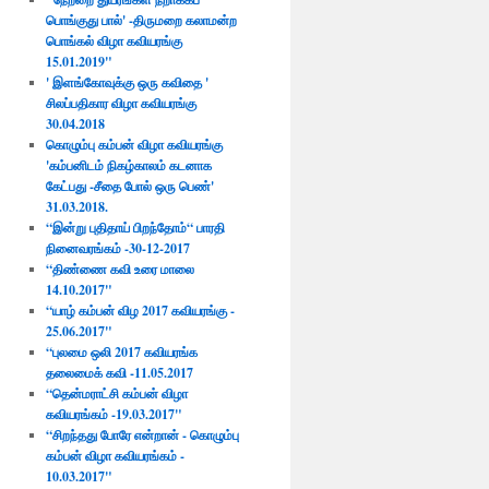
பொங்குது பால்' -திருமறை கலாமன்ற
பொங்கல் விழா கவியரங்கு
15.01.2019"
' இளங்கோவுக்கு ஒரு கவிதை '
சிலப்பதிகார விழா கவியரங்கு
30.04.2018​
கொழும்பு கம்பன் விழா கவியரங்கு
'கம்பனிடம் நிகழ்காலம் கடனாக
கேட்பது -சீதை போல் ஒரு பெண்'
31.03.2018.
“இன்று புதிதாய் பிறந்தோம்“ பாரதி
நினைவரங்கம் -30-12-2017
“திண்ணை கவி உரை மாலை
14.10.2017"
“யாழ் கம்பன் விழ 2017 கவியரங்கு -
25.06.2017"
“புலமை ஒலி 2017 கவியரங்க
தலைமைக் கவி -11.05.2017
“தென்மராட்சி கம்பன் விழா
கவியரங்கம் -19.03.2017"
“சிறந்தது போரே என்றான் - கொழும்பு
கம்பன் விழா கவியரங்கம் -
10.03.2017"