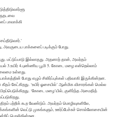
த்திடுவார்ளூ
ொருதடவை
ைப் பாவாக்கி
ெய்திடுவார்.’
, அவருடைய பாக்களைப் படிக்கும் போது.
தது. மட்டுப்பாடு இல்லாதது. அதனாற் தான், அவர்தம்
யல் 3.உயிர் 4.புண்ணிய பூமி 5. கோடை மழை என்றெல்லாம்
ிலைமை உள்ளது.
ாக்கத்தின் போது எழும் சிலிர்ப்புக்கள் பதிவாகி இருக்கின்றன.
ீதம் கேட்கிறது. ‘உயிர் ஓசையில்’ ஆன்மிக விசாரங்கள் மெல்ல
ம் பிறப்பெடுக்கிறது. ‘கோடை மழை’யில், குளிர்ந்த அமைதித்
ுலப்படுகிறது.
ிறம் பற்றிக் கூற வேண்டும். அவர்தம் மொழிவுகளிலே,
்கங்களின் வெட்டு முகங்களும், ஊர்ப்பேச்சுச் சொல்லோசையின்
்றிப் பொலிகின்றன.