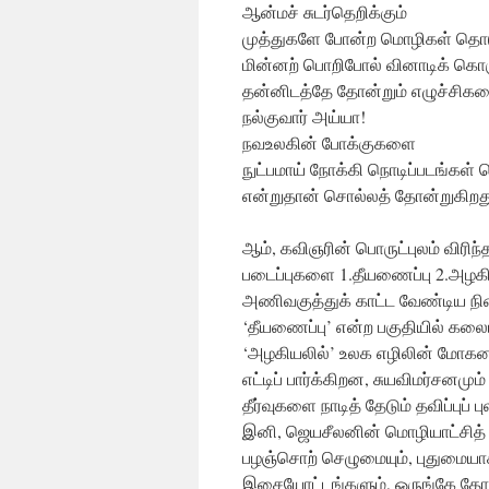
ஆன்மச் சுடர்தெறிக்கும்
முத்துகளே போன்ற மொழிகள் தொடு
மின்னற் பொறிபோல் வினாடிக் க
தன்னிடத்தே தோன்றும் எழுச்சிகள
நல்குவார் அய்யா!
நவஉலகின் போக்குகளை
நுட்பமாய் நோக்கி நொடிப்படங்கள் ச
என்றுதான் சொல்லத் தோன்றுகிறது
ஆம், கவிஞரின் பொருட்புலம் விரிந்
படைப்புகளை 1.தீயணைப்பு 2.அழகி
அணிவகுத்துக் காட்ட வேண்டிய ந
‘தீயணைப்பு’ என்ற பகுதியில் கலைய
‘அழகியலில்’ உலக எழிலின் மோகன க
எட்டிப் பார்க்கிறன, சுயவிமர்சனமு
தீர்வுகளை நாடித் தேடும் தவிப்புப் ப
இனி, ஜெயசீலனின் மொழியாட்சித் த
பழஞ்சொற் செழுமையும், புதுமையாக
இசையோட்டங்களும், ஒருங்கே தோன