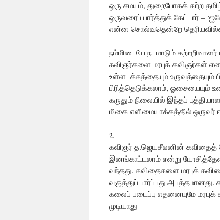
ஒரு சமயம், துறைபோகக் கற்ற தமிழ்ப்
ஒருவரைப் பார்த்துக் கேட்டார் – ‘
என்ன சொல்வதென்றே தெரியவில்லை.
நம்மிடையே நடமாடும் கற்றறிவாளர் 
கவிஞர்களை மரபுக் கவிஞர்கள் எனவு
உள்ளடக்கத்தையும் உருவத்தையும் 
பிரித்தெடுக்கலாம், ஓசையையும் உணர்
கருதும் நிலையில் இந்தப் புத்திய
மிகை எளிமையாக்கத்தில் ஒருவர் ஈ
2.
கவிஞர் த.ஜெயசீலனின் கவிதைத் த
இனங்காட்டலாம் என்று யோசித்தேன
வந்தது. கவிதைகளை மரபுக் கவிதைக
வகுத்துப் பார்ப்பது அபத்தமானத
கலைப் படைப்பு எதனையுமே மரபுக் 
முடியாது.