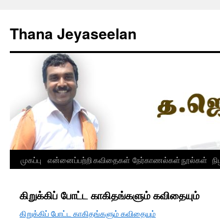
Skip
to
Thana Jeyaseelan
content
முகப்பு
என்னைப்பற்றி
கவிதைகள்
நேர்காணல்கள்
நூல்கள்
நி
கிறுக்கிப் போட்ட காகிதங்களும் கவிதையும்
கிறுக்கிப் போட்ட காகிதங்களும் கவிதையும்