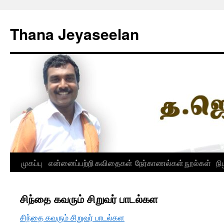
Skip
to
Thana Jeyaseelan
content
முகப்பு
என்னைப்பற்றி
கவிதைகள்
நேர்காணல்கள்
நூல்கள்
நி
சிந்தை கவரும் சிறுவர் பாடல்கள
சிந்தை கவரும் சிறுவர் பாடல்கள