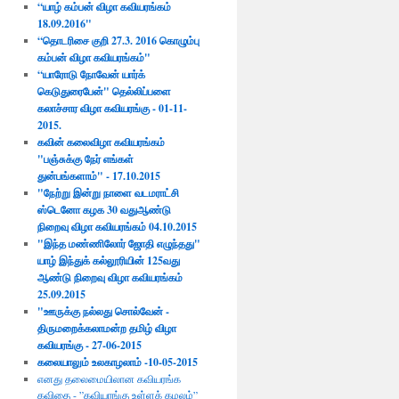
“யாழ் கம்பன் விழா கவியரங்கம்
18.09.2016"
“தொடரிசை குறி 27.3. 2016 கொழும்பு
கம்பன் விழா கவியரங்கம்"
“யாரோடு நோவேன் யார்க்
கெடுதுரைபேன்" தெல்லிப்பளை
கலாச்சார விழா கவியரங்கு - 01-11-
2015.
கவின் கலைவிழா கவியரங்கம்
"பஞ்சுக்கு நேர் எங்கள்
துன்பங்களாம்" - 17.10.2015​
"நேற்று இன்று நாளை வடமராட்சி
ஸ்டெனோ கழக 30 வதுஆண்டு
நிறைவு விழா கவியரங்கம் 04.10.2015
"இந்த மண்ணிலோர் ஜோதி எழுந்தது"
யாழ் இந்துக் கல்லூரியின் 125வது
ஆண்டு நிறைவு விழா கவியரங்கம்
25.09.2015
"ஊருக்கு நல்லது சொல்வேன் -
திருமறைக்கலாமன்ற தமிழ் விழா
கவியரங்கு - 27-06-2015
கலையாலும் உலகாழலாம் -10-05-2015
எனது தலைமையிலான கவியரங்க
கவிதை - ”கவியரங்கு உள்ளக் கமலம்”