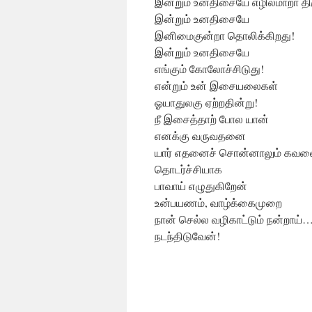
இன்றும் உனதிசையே எழில்மாறா திர
இன்றும் உனதிசையே
இனிமைகுன்றா தொலிக்கிறது!
இன்றும் உனதிசையே
எங்கும் கோலோச்சிடுது!
என்றும் உன் இசையலைகள்
ஓயாதுலகு ஏற்றதின்று!
நீ இசைத்தாற் போல யான்
எனக்கு வருவதனை
யார் எதனைச் சொன்னாலும் கவலை
தொடர்ச்சியாக
பாவாய் எழுதுகிறேன்
உன்பயணம், வாழ்க்கைமுறை
நான் செல்ல வழிகாட்டும் நன்றாய்
நடந்திடுவேன்!