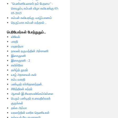
”பெண்ணியலாளர் தம் பேதமை” -
கொழும்பு கம்பன் விழா கவியரங்கு 03-
05-2015
கம்பன் கவியரங்கு -யாழ்ப்பாணம்
நெருப்பாக கம்பன் வந்தால் ..
பெரியோர்கள் போற்றுதும்..
விவேக்
பாரதி
மஹாத்மா
நாவலர் தருமத்தின் அச்சாணி
இசைஞானி
இசைஞானி - 2
கவிக்கோ
தமிழ்த் தூதர்
யாழ் அரசவைக் கவி
கம்ப வாரதி
பண்டிதர் சச்சிதானந்தன்.
சிரித்திரன் சுந்தர்
ஆசான் இ.சிவராமலிங்கம்பிள்ளை
பெரும் பண்டிதர் க.வைதீஸ்வரக்
குருக்கள்
தங்க அம்மா
வரலாற்றின் வாரிசு தெணியான்
கல்வயல் வே.குமாரசாமி