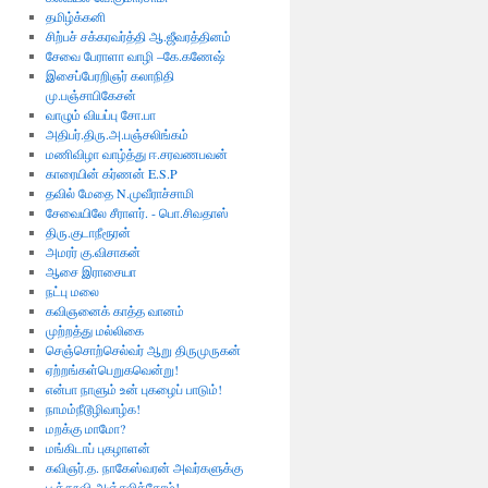
தமிழ்க்கனி
சிற்பச் சக்கரவர்த்தி ஆ.ஜீவரத்தினம்
சேவை பேராளா வாழி –கே.கணேஷ்
இசைப்பேரறிஞர் கலாநிதி
மு.பஞ்சாபிகேசன்
வாழும் வியப்பு சோ.பா
அதிபர்.திரு.அ.பஞ்சலிங்கம்
மணிவிழா வாழ்த்து ஈ.சரவணபவன்
காரையின் கர்ணன் E.S.P
தவில் மேதை N.முவீராச்சாமி
சேவையிலே சீராளர். - பொ.சிவதாஸ்
திரு.குடாநீரூரன்
அமரர் கு.விசாகன்
ஆசை இராசையா
நட்பு மலை
கவிஞனைக் காத்த வானம்
முற்றத்து மல்லிகை
செஞ்சொற்செல்வர் ஆறு திருமுருகன்
ஏற்றங்கள்பெறுகவென்று!
என்பா நாளும் உன் புகழைப் பாடும்!
நாமம்நீடூழிவாழ்க!
மறக்கு மாமோ?
மங்கிடாப் புகழாளன்
கவிஞர்.த. நாகேஸ்வரன் அவர்களுக்கு
பூத்தூவி அஞ்சலித்தோம்!