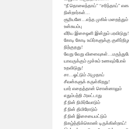
“நீ தொலைந்தாய்” “சரிந்தாய்” எனச
நின்றார்கள்…
சூரியனே…எந்த முகில் மறைத்தும்
உன்சுயம்பு
வீரிய இசைஒளி இன்றும் பரவிடுது!
கோடி கோடி உயிர்களுக்கு குளிர்நிழ
நிற்குதது!
வேறு வேறு விளைவுகள்…மருந்துபோ
யாவருக்கும் மூச்சும் உணவும்போல்
உதவிடுது!
சா…ஓட்டும் அமுதாய்
சீவன்களுக் கருள்கிறது!
யார் எதைத்தான் சொன்னாலும்
எதும்பற்றி அலட்டாது
நீ நின் நிமிர்வோடும்
நீ நின் திமிரோடும்
நீ நின் இசையைமட்டும்
நிகழ்த்திக்கொண் டிருக்கின்றாய்!