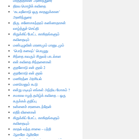
மரத்திற்கான’அணிந்துரை
திரவ மொழிக் கவிதை
‘கடவுளோடு ஒரு காதலுக்கான’
அணிந்துரை
திரு. கணேசசுந்தரம் கண்ணதாசன்
வாழ்த்துச் செய்தி
கிறுக்கிப் போட்ட காகிதங்களும்
கவிதையும்
மண்புழுவின் மரணமும் மானுடமும்
‘பொற் கனவுப்’ பொழுது
சிந்தை கவரும் சிறுவர் பாடல்கள
என் கவிதை சிந்தனைகள்
குறளோடு என் குரல் 2
குறளோடு என் குரல்
மணிரத்ன அரசியல்
மனமெனும் கூடு
என்று மடியும் எங்கள் அந்நிய மோகம் ?
சமகால ஈழத் தமிழ்க் கவிதை – ஒரு
சுருக்கக் குறிப்பு
உன்னைச் சரணடைந்தேன்
எதிர் வினைகள்
கிறுக்கிப் போட்ட காகிதங்களும்
கவிதையும்
காதல் வந்த சாலை – பற்றி
ஆராரோ ஆரிரரோ