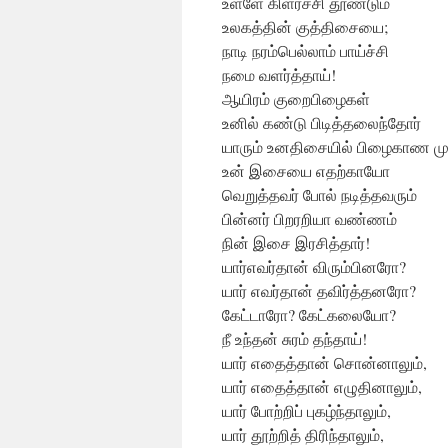
உள்ளே கிளர்ச்சி தூண்டும்
உலகத்தின் குத்திசையை;
நாடி நரம்பெல்லாம் பாய்ச்சி
நமை வளர்த்தாய்!
ஆயிரம் குறைபிழைகள்
உனில் கண்டு பிடித்தலைந்தோர்
யாரும் உனதிசையில் பிழைகாண மு
உன் இசையை எதற்காயோ
வெறுத்தவர் போல் நடித்தவரும்
பின்னர் பிறரறியா வண்ணம்
நின் இசை இரசித்தார்!
யார்எவர்தான் விரும்பினரோ?
யார் எவர்தான் தவிர்த்தனரோ?
கேட்டாரோ? கேட்கலையோ?
நீ உந்தன் சுரம் தந்தாய்!
யார் எதைத்தான் சொன்னாலும்,
யார் எதைத்தான் எழுதினாலும்,
யார் போற்றிப் புகழ்ந்தாலும்,
யார் தூற்றித் திரிந்தாலும்,