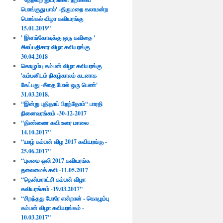
பொங்குது பால்' -திருமறை கலாமன்ற
பொங்கல் விழா கவியரங்கு
15.01.2019"
' இளங்கோவுக்கு ஒரு கவிதை '
சிலப்பதிகார விழா கவியரங்கு
30.04.2018​
கொழும்பு கம்பன் விழா கவியரங்கு
'கம்பனிடம் நிகழ்காலம் கடனாக
கேட்பது -சீதை போல் ஒரு பெண்'
31.03.2018.
“இன்று புதிதாய் பிறந்தோம்“ பாரதி
நினைவரங்கம் -30-12-2017
“திண்ணை கவி உரை மாலை
14.10.2017"
“யாழ் கம்பன் விழ 2017 கவியரங்கு -
25.06.2017"
“புலமை ஒலி 2017 கவியரங்க
தலைமைக் கவி -11.05.2017
“தென்மராட்சி கம்பன் விழா
கவியரங்கம் -19.03.2017"
“சிறந்தது போரே என்றான் - கொழும்பு
கம்பன் விழா கவியரங்கம் -
10.03.2017"