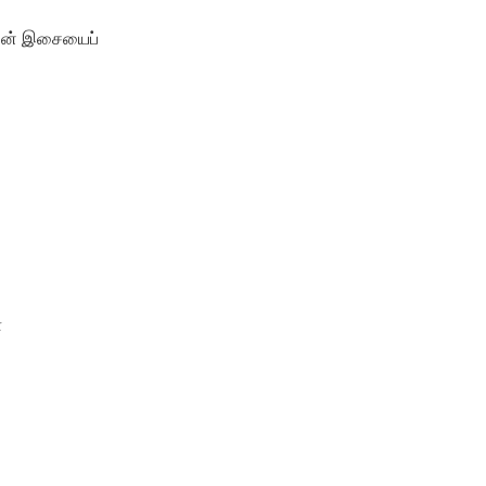
 நின் இசையைப்
ோ