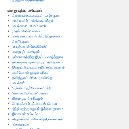
எனது புதிய பதிவுகள்
அணையாத கனவுகள் -வாழ்த்துரை
மரபுப்பாவில் மல்லிகைப் பந்தல்
பாடல்களைப் பேசும் பணி
முதல் "அவிர்" பாகம்.
பாலர் கல்விப்பாடல் மீள்பதிப்புக்கான
அணிந்துரை
‘பாடல்களால் பேசுகிறேன்’
பாதையும் பயணமும்
புன்னகைத்தீந்த இருப்பு - வாழ்த்துரை
தலைமுறை தாண்டிவரும் தலபுராணம்
இன்றும் தொடரும் எழிற் கவிப் பயணம்
மண்ணோடு ஒட்டிய வரிகள்
தனித்துவம் மிக்க "தாயிரங்கு
பாடல்கள்"
"பூச்சியம் பூச்சியமல்ல" பற்றி
‘எண்ணமெல்லாம்’ பாக்கள்
விலாசமும் அந்நியமும்
சோமசுந்தரம் பத்மநாதன் (சோ.ப)
‘இழப்பதற்கு எதுவும் இல்லை’ தானா?
இசையின் ‘லப்-டப்’
கிறுக்கல்கள் கவிச் சித்திரங்களாகும்
‘நீகாற்றுநான்