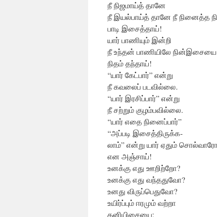
நீ நிஜமாய்த் தானே
நீ இயல்பாய்த் தானே நீ நினைத்த
பாடி இசைத்தாய்!
யார் பாணியும் இன்றி
நீ உந்தன் பாணியிலே நின்இசையை
நிதம் தந்தாய்!
“யார் கேட்பார்” என்று
நீ கவலைப் படவில்லை.
“யார் இரசிப்பார்” என்று
நீ சற்றும் குழம்பவில்லை.
“யார் எதை நினைப்பார்”
“அப்படி இசைத்திருக்க-
லாம்” என்று யார் ஏதும் சொல்வார
என அஞ்சாய்!
உனக்கு எது ஊறிற்றோ?
உனக்கு எது வந்ததுவோ?
உனது விருப்பெதுவோ?
உயிர்ப்பும் ஈரமும் வற்றா
தனியிசையை;