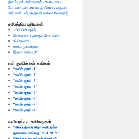
தினக்குரல் நேர்காணல் -28-04-2019
நேர் கண்டவர் :சமரபாகு சீனா உதயகுமார்
நேர் கண்டவர் :திருமதி அகிலா லோகராஜ்
சமீபத்திய பதிவுகள்
உயிர்ப்பின் எழில்
விண்ணை உலுக்கும் வினாக்கள்.
சுப்பிரமணி
காக்க முயன்றால்
இதுவா நேர்வழி?
என் குரலில் என் கவிகள்
“கவிக் குரல் -1″
“கவிக் குரல் -2″
“கவிக் குரல் -3″
“கவிக் குரல் -4″
“கவிக் குரல் -5″
“கவிக் குரல் -6″
“கவிக் குரல் -7″
“கவிக் குரல் -8″
கவியரங்கக் கவிதைகள்
"சிலப்பதிகார விழா கவியரங்க
தலைமை கவிதை 19.01.2019 ​"
"​நேற்றை துயரங்கள் நீறாக்கப்