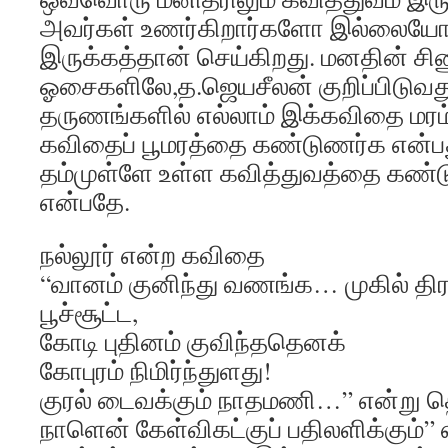
அவர்கள் உணர்கிறார்களோ இல்லைய
இருக்கத்தான் செய்கிறது. மனதின் சிண
ஓசைகளிலே,த.ஜெயசீலன் குறிப்பிடுவ
தருணங்களில் எல்லாம் இக்கவிதை மரம் 
கவிதைப் பூமரத்தை கண்டுணர்க என்ப
தம்முள்ளே உள்ள கவித்துவத்தை கண்
என்பதே.
நல்லூர் என்ற கவிதை
“வானம் குனிந்து வணங்க… முகில் தி
பூச்சூட்ட,
கோடி புதினம் குவிந்ததெனக்
கோபுரம் நிமிர்ந்துளது!
குரல் டைவக்கும் நாதமணி…” என்று த
நாளென் கேள்விகட்குப் பதிலளிக்கும்” 