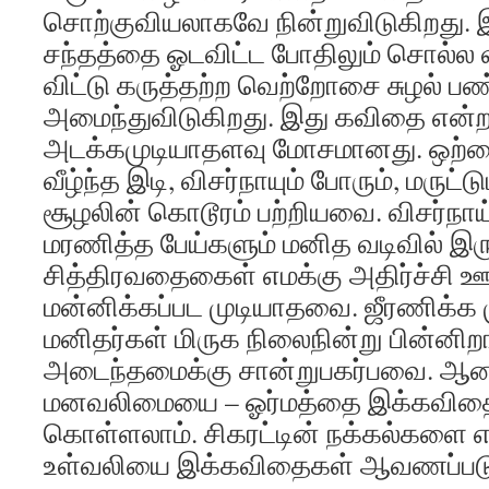
சொற்குவியலாகவே நின்றுவிடுகிறது.
சந்தத்தை ஓடவிட்ட போதிலும் சொல்ல
விட்டு கருத்தற்ற வெற்றோசை சுழல் 
அமைந்துவிடுகிறது. இது கவிதை என்ற ப
அடக்கமுடியாதளவு மோசமானது. ஒற்றைக
வீழ்ந்த இடி, விசர்நாயும் போரும், மருட
சூழலின் கொடூரம் பற்றியவை. விசர்நாய
மரணித்த பேய்களும் மனித வடிவில் இருந
சித்திரவதைகைள் எமக்கு அதிர்ச்சி ஊ
மன்னிக்கப்பட முடியாதவை. ஜீரணிக்க
மனிதர்கள் மிருக நிலைநின்று பின்ன
அடைந்தமைக்கு சான்றுபகர்பவை. ஆனா
மனவலிமையை – ஓர்மத்தை இக்கவிதை
கொள்ளலாம். சிகரட்டின் நக்கல்களை 
உள்வலியை இக்கவிதைகள் ஆவணப்படு