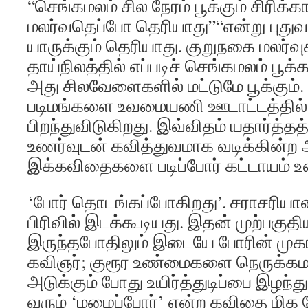
“செங்கமலம் சில நேரம் பூக்கும் சிரிக்க
மலர்வதெப்போ தெரியாது”“என்று புதுவ
யாருக்கும் தெரியாது. குறுநகை மலர்
தாய்நிலத்தில் எப்படிச் செங்கமலம் பூக்
அது சிலவேளைகளில் மட்டுமே பூக்கும்.
படிமங்களை உவமையணி ஊடாட்டத்தில
பிறந்துவிடுகிறது. இவ்விதம் யதார்த்
உணர்வுடன் கவித்துவமாக வடிக்கின்
இக்கவிதைகளை படிப்போர் கட்டாயம் உண
‘போர் தொடங்கப்போகிறது’. சராசரிய
பிரிவில் இடக்கூடியது. இதன் முற்பகுதிய
இருந்தபோதிலும் இடையே போரின் முகங்
கவிஞர்; குரூர உண்மைகளை நெருக்க
அடுக்கும் போது உயிர்த்துடிப்பை இழந்த
வரும் ‘மழைப்போர்’ என்ற கவிதை மி