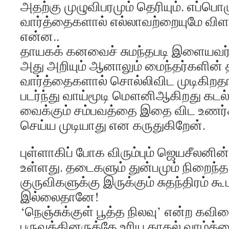
அதற்கு முழுவிபரமும் தெரியும். எப்பொ
வார்த்தைகளால் எல்லாவற்றையுமே விளக
என்ன..
தாயகக் கனவைச் சுமந்தபடி இளையவர் ச
அது அறியும் ஆனாலும் மைந்தர்களின்
வார்த்தைகளால் சொல்லிவிட முடிகி
படர்ந்து வாய்மூடி மௌனிஆகிறது கடல
வைக்கும் சம்பவத்தை இதை விட உணர்ச்சி
செய்ய முடியாது என கருதுகிறேன்.
புள்ளாகிப் போக விரும்பும் ஜெயசீலனி
உள்ளது. தடைகளும் துன்பமும் நிறைந்த
குருவிகளுக்கு இருக்கும் சுதந்திரம் க
இல்லைதானே!
‘நெஞ்சுக்குள் பூத்த நிலவு’ என்ற கவ
பருவத்தினருக்கே உரிய காதல் வாழ்க்க