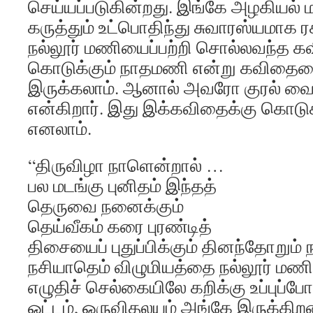
செய்யப்படுகின்றது. இங்கே அழகியல் 
கருத்தும் உட்பொதிந்து சுவாரஸ்யமாக ர
நல்லூர் மணியைப்பற்றி சொல்லவந்த கவி
கொடுக்கும் நாதமணி என்று கவிதை
இருக்கலாம். ஆனால் அவரோ குரல் வை
என்கிறார். இது இக்கவிதைக்கு கொடுக
எனலாம்.
“திருவிழா நாளென்றால் …
பல மடங்கு புனிதம் இந்தத்
தெருவை நனைக்கும்
தெய்வீகம் கரை புரண்டித்
திசையைப் புதுப்பிக்கும் தினந்தோறும்
நசியாதெம் விழுமியத்தை நல்லூர் மணி 
எழுதிச் செல்கையிலே கறிக்கு உப்புப
ஓட்டம், ஒருவிதலயம் அங்கே இருக்கி