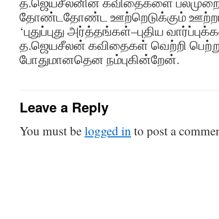
த.ஜெயசீலனின் கவிதைகளை பலமுறை ப
தோண்டதோண்ட ஊற்றெடுக்கும் ஊற்றாய்
‘புதுப்புது அர்த்தங்கள்–புதிய வார்ப்பு
த.ஜெயசீலன் கவிதைகள் வெற்றி பெற்ற
போதுமானதென நம்புகின்றேன்.
Leave a Reply
You must be
logged in
to post a commen