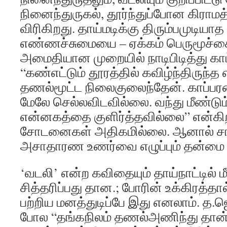
நினைந்துருகல், தூர்ந்துப்போன கிராம
விரிகிறது. தாய்மடிக்கு திரும்பமுடியாத
எண்ணச்சுமையை – ஏக்கம் பெருமூச்ச
அமைதியான முறையில் நாடிபிடித்து காட
“கண்எட்டும் தூரத்தில் கவிழ்ந்திருந்த 
தணல்மூட்ட நிலைகுலைந்தேன். காப்ப
மேலே செல்லவிடவில்லை. வந்து மீண்ட
என்னகத்தை குளிர்த்தவில்லை” என்கிற
சோடனைகள் அதிகமில்லை. ஆனால் ச
அசாதாரண உணர்வை எழுப்பும் தன்மை 
‘வடலி’ என்ற கவிதையும் தாய்நாட்டில்
சித்தரிப்பது தான.; போரின் உக்கிரத்த
பற்றிய மனத்துடிப்பே இது எனலாம். த.
போல “தங்கநிலம் தணல்அணிந்து தான் 