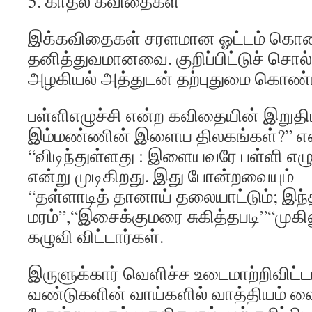
5. காதல் கவிதைகள்
இக்கவிதைகள் சரளமான ஓட்டம் கொ
தனித்துவமானவை. குறிப்பிட்டுச் சொ
அழகியல் அத்துடன் தற்புதுமை கொண்ட
பள்ளிஎழுச்சி என்ற கவிதையின் இறுதி
இம்மண்ணின் இளைய திலகங்கள்?” எ
“விடிந்துள்ளது : இளையவரே பள்ளி எழு
என்று முடிகிறது. இது போன்றவையும்
“தள்ளாடித் தானாய் தலையாட்டும்; இந்
மரம்”,“இசைக்குமரை சுகித்தபடி”“முகி
கழுவி விட்டார்கள்.
இருளுக்கார் வெளிச்ச உடைமாற்றிவிட்டா
வண்டுகளின் வாய்களில் வாத்தியம் வை