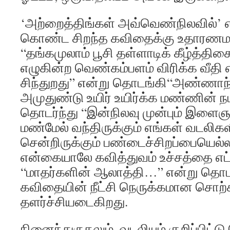
‘அற்றைத்திங்கள் அவ்வெண்நிலவில்’ என
கொண்ட சிறந்த கவிதைக்கு உதாரணமா
“தங்கமுலாம் பூசி தள்ளாடிக் கீழ்த்திசை
எழுகின்ற வெண்கம்பளம் விரிக்க வீதி எ
சிந்துறது” என்று தொடங்கி“அண்ணாந
அமுதுண்டு உயிர் உயிர்க்க மண்ணின் ந
தொடர்ந்து “இன்நிலவு முன்பும் இ
மண்மேல் வந்திருக்கும் எங்கள் வடலிக
சென்றிருக்கும் பண்டைச்சிறப்பையெல்லா
என்கையாலே கவித்துவம் உச்சத்தை எட்
“மாதர்களின் ஆலாத்தி…” என்று தொட
கவிதையின் நீட்சி நெருக்கமான சொற்க
தளர்ச்சியடைகிறது.
நினைந்துருதலும், வடலியும் குறிப்பி