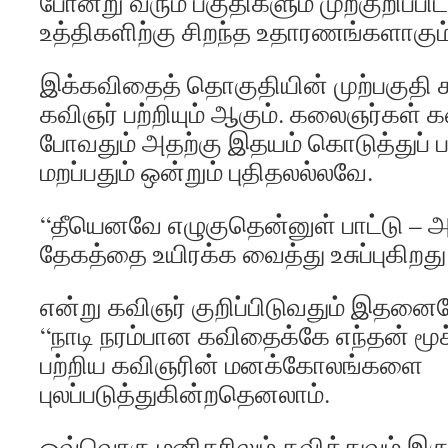
போன்று வரும் பகுதிகளும் முற்குறிப்பிட
உத்திகளிற்கு சிறந்த உதாரணங்களாகும்
இக்கவிதைத் தொகுதியின் முற்பகுதி க
கவிஞர் பற்றியும் ஆகும். கலைஞர்கள் 
போவதும் அதற்கு இதயம் கொடுத்துப் 
மறப்பதும் ஒன்றும் புதிதலல்லவே.
“தீயெனவே எழுகுதென்னுள் பாட்டு –
தேகத்தை உயிரக்க வைத்து உசுப்புகிறது
என்று கவிஞர் குறிப்பிடுவதும் இதனைய
“நாடி நரம்பான கவிதைக்கே எந்தன் மூச
பற்றிய கவிஞரின் மனக்கோலங்களை
புலப்படுத்துகின்றதெனலாம்.
ஒவ்வொரு மனிதரிலும் கவித்துவம் இர