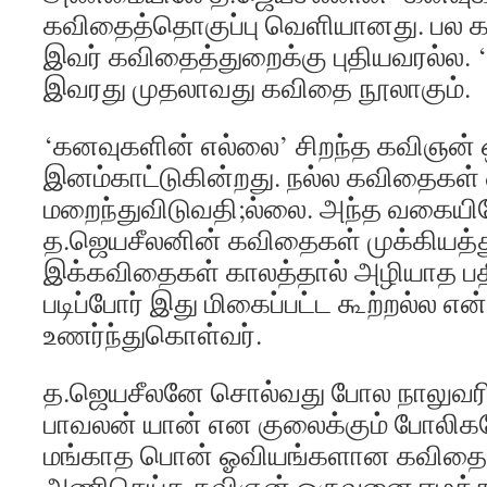
கவிதைத்தொகுப்பு வெளியானது. பல க
இவர் கவிதைத்துறைக்கு புதியவரல்ல.
இவரது முதலாவது கவிதை நூலாகும்.
‘கனவுகளின் எல்லை’ சிறந்த கவிஞன்
இனம்காட்டுகின்றது. நல்ல கவிதைகள்
மறைந்துவிடுவதி;ல்லை. அந்த வகையி
த.ஜெயசீலனின் கவிதைகள் முக்கியத்த
இக்கவிதைகள் காலத்தால் அழியாத பத
படிப்போர் இது மிகைப்பட்ட கூற்றல்ல 
உணர்ந்துகொள்வர்.
த.ஜெயசீலனே சொல்வது போல நாலுவரி சு
பாவலன் யான் என குலைக்கும் போலிகளே
மங்காத பொன் ஓவியங்களான கவிதைகள
அணிசெய்த கவிஞன் ஒருவனை ஈழத்து 