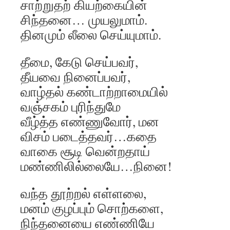
சாற்றுதற் கியற்கையின்
சிந்தனை… முயலுமாம்.
தினமும் லீலை செய்யுமாம்.
தீமை, கேடு செய்பவர்,
தீயவை நினைப்பவர்,
வாழ்தல் கண்டாற்றாமையில்
வஞ்சகம் புரிந்துமே
வீழ்த்த எண்ணுவோர், மன
விசம் படைத்தவர்…கதை
வாகை சூடி வென்றதாய்
மண்ணிலில்லையே…நினை!
வந்த தூற்றல் எள்ளலை,
மனம் குழப்பும் சொற்களை,
நிந்தனையை எண்ணியே