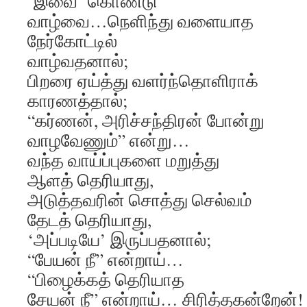
‘இவை’ கொண்டு
வாழ்வை…நெளிந்து வளையாத
நேர்கோட்டில்
வாழ்வதனால்;
பிறரை ஏய்த்து வளர்ந்தொளிராக்
காரணத்தால்;
“கர்ணன், அரிச்சந்திரன் போன்று
வாழவேணும்” என்று…
வந்த வாய்ப்புகளை மறுத்து
ஆளத் தெரியாது,
அடுத்தவரின் சொத்து செல்வம்
தேடத் தெரியாது,
‘அப்படியே’ இருப்பதனால்;
“பேயன் நீ” என்றாய்…
“பிழைக்கத் தெரியாத
சேயன் நீ” என்றாய்… சிரித்தகன்றேன்!