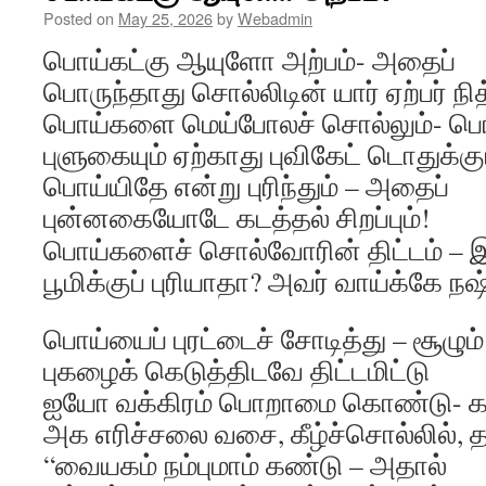
Posted on
May 25, 2026
by
Webadmin
பொய்கட்கு ஆயுளோ அற்பம்- அதைப்
பொருந்தாது சொல்லிடின் யார் ஏற்பர் நித
பொய்களை மெய்போலச் சொல்லும்- பொ
புளுகையும் ஏற்காது புவிகேட் டொதுக்கும
பொய்யிதே என்று புரிந்தும் – அதைப்
புன்னகையோடே கடத்தல் சிறப்பும்!
பொய்களைச் சொல்வோரின் திட்டம் – இ
பூமிக்குப் புரியாதா? அவர் வாய்க்கே நஷ
பொய்யைப் புரட்டைச் சோடித்து – சூழும்
புகழைக் கெடுத்திடவே திட்டமிட்டு
ஐயோ வக்கிரம் பொறாமை கொண்டு- காழ
அக எரிச்சலை வசை, கீழ்ச்சொல்லில், த
“வையகம் நம்புமாம் கண்டு – அதால்