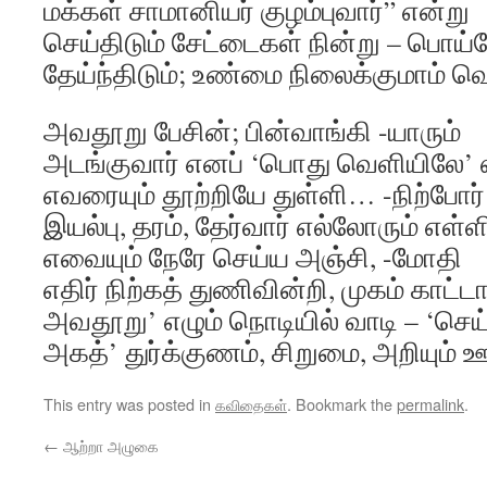
மக்கள் சாமானியர் குழம்புவார்” என்று
செய்திடும் சேட்டைகள் நின்று – பொய்
தேய்ந்திடும்; உண்மை நிலைக்குமாம் வ
அவதூறு பேசின்; பின்வாங்கி -யாரும்
அடங்குவார் எனப் ‘பொது வெளியிலே’ 
எவரையும் தூற்றியே துள்ளி… -நிற்போர்
இயல்பு, தரம், தேர்வார் எல்லோரும் எள்ள
எவையும் நேரே செய்ய அஞ்சி, -மோதி
எதிர் நிற்கத் துணிவின்றி, முகம் காட்ட
அவதூறு’ எழும் நொடியில் வாடி – ‘செய்
அகத்’ துர்க்குணம், சிறுமை, அறியும் ஊ
This entry was posted in
கவிதைகள்
. Bookmark the
permalink
.
←
ஆற்றா அழுகை